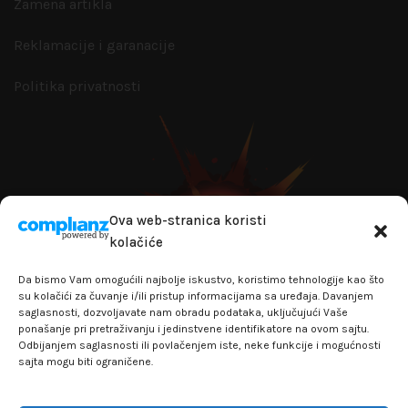
Zamena artikla
Reklamacije i garanacije
Politika privatnosti
Ova web-stranica koristi
kolačiće
Da bismo Vam omogućili najbolje iskustvo, koristimo tehnologije kao što
su kolačići za čuvanje i/ili pristup informacijama sa uređaja. Davanjem
saglasnosti, dozvoljavate nam obradu podataka, uključujući Vaše
ponašanje pri pretraživanju i jedinstvene identifikatore na ovom sajtu.
Odbijanjem saglasnosti ili povlačenjem iste, neke funkcije i mogućnosti
sajta mogu biti ograničene.
+381641129145
info@flakhobby.com