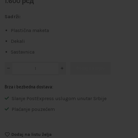
1.600
рсд
Sadrži:
Plastična maketa
Dekali
Sastavnica
Dodaj u korpu
Brza i bezbedna dostava:
Slanje PostExpress uslugom unutar Srbije
Plaćanje pouzećem
Dodaj na listu želja