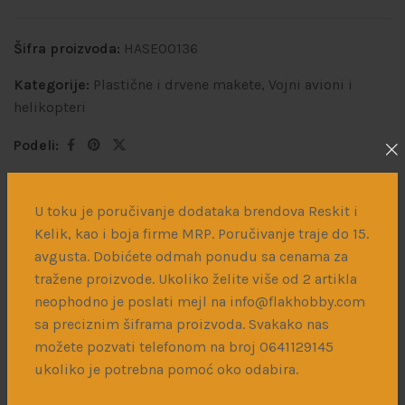
Šifra proizvoda:
HASE00136
Kategorije:
Plastične i drvene makete
,
Vojni avioni i
helikopteri
Podeli:
U toku je poručivanje dodataka brendova Reskit i
Opis
Dodatne informacije
Dostava
Kelik, kao i boja firme MRP. Poručivanje traje do 15.
avgusta. Dobićete odmah ponudu sa cenama za
Plastična maketa japanskog aviona iz drugog svetskog
tražene proizvode. Ukoliko želite više od 2 artikla
rata N1K2-J u razmeri 1/72.
neophodno je poslati mejl na info@flakhobby.com
sa preciznim šiframa proizvoda. Svakako nas
možete pozvati telefonom na broj 0641129145
Povezani proizvodi
ukoliko je potrebna pomoć oko odabira.