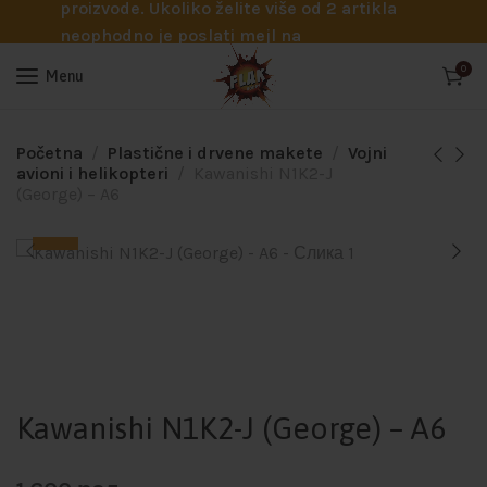
proizvode. Ukoliko želite više od 2 artikla
neophodno je poslati mejl na
info@flakhobby.com sa preciznim šiframa
0
Menu
proizvoda. Svakako nas možete pozvati
telefonom na broj 0641129145 ukoliko je
potrebna pomoć oko odabira.
Početna
Plastične i drvene makete
Vojni
avioni i helikopteri
Kawanishi N1K2-J
(George) – A6
Kawanishi N1K2-J (George) – A6