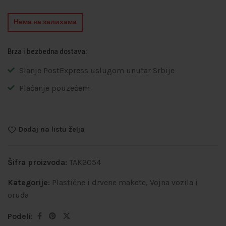
Нема на залихама
Brza i bezbedna dostava:
Slanje PostExpress uslugom unutar Srbije
Plaćanje pouzećem
Dodaj na listu želja
Šifra proizvoda:
TAK2054
Kategorije:
Plastične i drvene makete
,
Vojna vozila i
oruđa
Podeli: