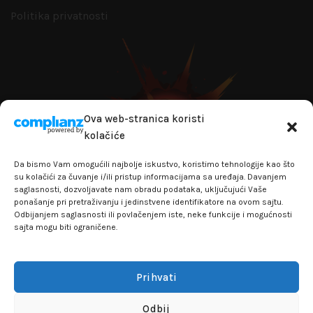
Politika privatnosti
Ova web-stranica koristi
kolačiće
Da bismo Vam omogućili najbolje iskustvo, koristimo tehnologije kao što
su kolačići za čuvanje i/ili pristup informacijama sa uređaja. Davanjem
saglasnosti, dozvoljavate nam obradu podataka, uključujući Vaše
ponašanje pri pretraživanju i jedinstvene identifikatore na ovom sajtu.
Odbijanjem saglasnosti ili povlačenjem iste, neke funkcije i mogućnosti
sajta mogu biti ograničene.
+381641129145
info@flakhobby.com
Adresa: Paunova 24 - TC Banjica
Prihvati
Lokal 102, prvi sprat
Odbij