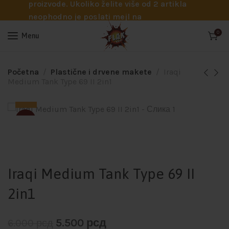
proizvode. Ukoliko želite više od 2 artikla
neophodno je poslati mejl na
info@flakhobby.com sa preciznim šiframa
0
Menu
proizvoda. Svakako nas možete pozvati
telefonom na broj 0641129145 ukoliko je
potrebna pomoć oko odabira.
Početna
Plastične i drvene makete
Iraqi
Medium Tank Type 69 II 2in1
-8%
SOLD
Iraqi Medium Tank Type 69 II
2in1
5.500
рсд
6.000
рсд