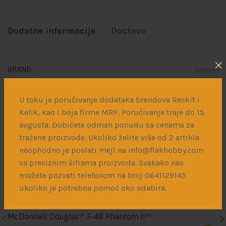
Dodatne informacije
Dostava
Takom
BRAND
1945-1989
PERIOD
U toku je poručivanje dodataka brendova Reskit i
Kelik, kao i boja firme MRP. Poručivanje traje do 15.
1/35
RAZMERA
avgusta. Dobićete odmah ponudu sa cenama za
tražene proizvode. Ukoliko želite više od 2 artikla
neophodno je poslati mejl na info@flakhobby.com
sa preciznim šiframa proizvoda. Svakako nas
Povezani proizvodi
možete pozvati telefonom na broj 0641129145
ukoliko je potrebna pomoć oko odabira.
McDonnell Douglas™ F-4B Phantom II™