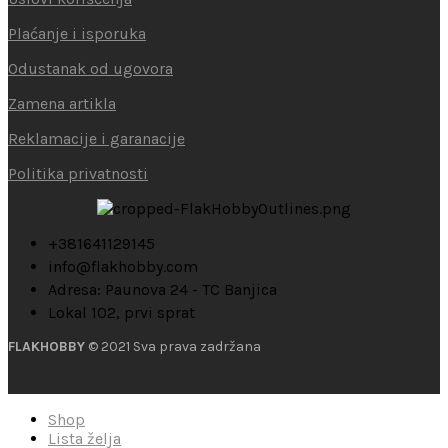
Plaćanje i isporuka
Odustanak od ugovora
Zamena artikla
Reklamacije i garanacije
Politika privatnosti
+381641129145
info@flakhobby.com
Adresa: Paunova 24 - TC Banjica
Lokal 102, prvi sprat
FLAKHOBBY
© 2021 Sva prava zadržana
Shop
Lista želja