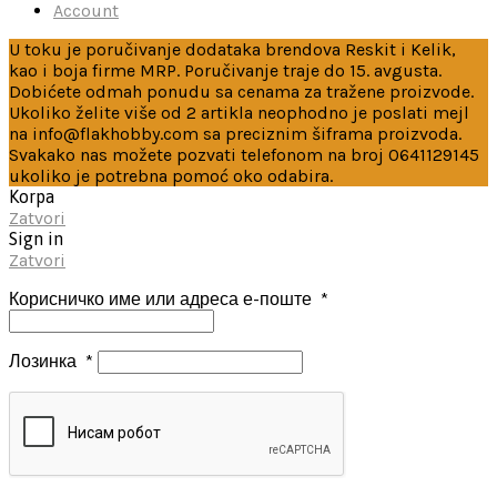
Account
U toku je poručivanje dodataka brendova Reskit i Kelik,
kao i boja firme MRP. Poručivanje traje do 15. avgusta.
Dobićete odmah ponudu sa cenama za tražene proizvode.
Ukoliko želite više od 2 artikla neophodno je poslati mejl
na info@flakhobby.com sa preciznim šiframa proizvoda.
Svakako nas možete pozvati telefonom na broj 0641129145
ukoliko je potrebna pomoć oko odabira.
Korpa
Zatvori
Sign in
Zatvori
Корисничко име или адреса е-поште
*
Лозинка
*