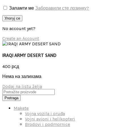
Запамти ме
Заборавили сте лозинку?
Улогуј се
No account yet?
Create an Account
IRAQI ARMY DESERT SAND
400
рсд
Нема на залихама
Dodaj na listu želja
Pretraga
Makete
Vojna vozila i oruđa
Vojni avioni i helikopteri
Brodovi i podmornice