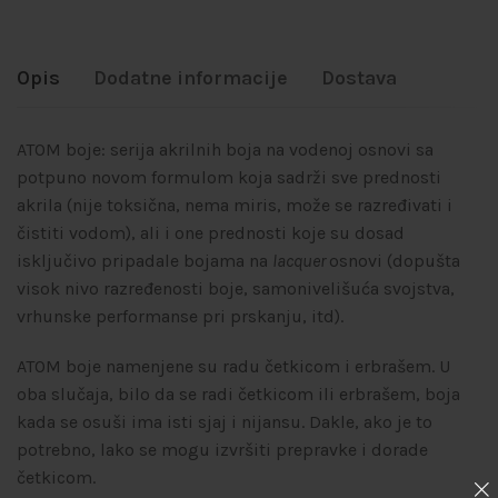
Opis
Dodatne informacije
Dostava
ATOM boje: serija akrilnih boja na vodenoj osnovi sa
potpuno novom formulom koja sadrži sve prednosti
akrila (nije toksična, nema miris, može se razređivati i
čistiti vodom), ali i one prednosti koje su dosad
isključivo pripadale bojama na
lacquer
osnovi (dopušta
visok nivo razređenosti boje, samonivelišuća svojstva,
vrhunske performanse pri prskanju, itd).
ATOM boje namenjene su radu četkicom i erbrašem. U
oba slučaja, bilo da se radi četkicom ili erbrašem, boja
kada se osuši ima isti sjaj i nijansu. Dakle, ako je to
potrebno, lako se mogu izvršiti prepravke i dorade
četkicom.