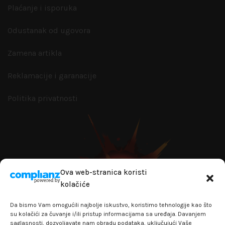
Plaćanje i isporuka
Odustanak od ugovora
Zamena artikla
Reklamacije i garanacije
Politika privatnosti
Ova web-stranica koristi
kolačiće
Da bismo Vam omogućili najbolje iskustvo, koristimo tehnologije kao što
su kolačići za čuvanje i/ili pristup informacijama sa uređaja. Davanjem
saglasnosti, dozvoljavate nam obradu podataka, uključujući Vaše