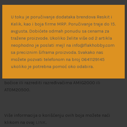
ATOM boje odlikuje pokrivna moć, brzo sušenje (suva na
dodir u roku od 10 min, a potpuno suva u roku od 24h) i
U toku je poručivanje dodataka brendova Reskit i
izdržljivost – što omogućava nanošenje akrilnih i emajl
Kelik, kao i boja firme MRP. Poručivanje traje do 15.
sredstava preko. Moguće je naneti preko i agresivniju
avgusta. Dobićete odmah ponudu sa cenama za
hemiju, npr. sredstva za dekale, bez problema.
tražene proizvode. Ukoliko želite više od 2 artikla
neophodno je poslati mejl na info@flakhobby.com
Nova serija boja dostupna je u bočicama novog dizajna
sa preciznim šiframa proizvoda. Svakako nas
od 20mL koje je moguće otvoriti i zatvoriti jednom
možete pozvati telefonom na broj 0641129145
rukom.
ukoliko je potrebna pomoć oko odabira.
Boju, u zavisnosti od potrebe, možete koristiti odmah iz
bočice ili razrediti razređivačima AMIG2000 ili
ATOM20500.
Više informacija o korišćenju ovih boja možete naći
klikom na ovaj
LINK
.