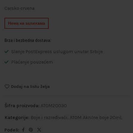
Carsko crvena
Нема на залихама
Brza i bezbedna dostava:
Slanje PostExpress uslugom unutar Srbije
Plaćanje pouzećem
Dodaj na listu želja
Šifra proizvoda:
ATOM20030
Kategorije:
Boje i razređivači
,
ATOM Akrilne boje 20mL
Podeli: