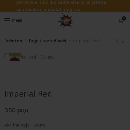
proizvode. Ukoliko želite više od 2 artikla
neophodno je poslati mejl na
info@flakhobby.com sa preciznim šiframa
0
Menu
proizvoda. Svakako nas možete pozvati
telefonom na broj 0641129145 ukoliko je
potrebna pomoć oko odabira.
Početna
Boje i razređivači
Imperial Red
SOLD
Imperial Red
350
рсд
Akrilna boja – 20mL