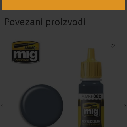
polumat finišem.
Povezani proizvodi