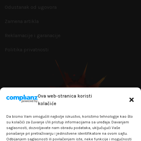
Odustanak od ugovora
Zamena artikla
Reklamacije i garanacije
Politika privatnosti
Ova web-stranica koristi
kolačiće
Da bismo Vam omogućili najbolje iskustvo, koristimo tehnologije kao što
su kolačići za čuvanje i/ili pristup informacijama sa uređaja. Davanjem
saglasnosti, dozvoljavate nam obradu podataka, uključujući Vaše
ponašanje pri pretraživanju i jedinstvene identifikatore na ovom sajtu.
Odbijanjem saglasnosti ili povlačenjem iste, neke funkcije i mogućnosti