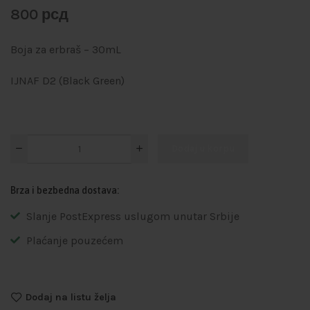
800
рсд
Boja za erbraš – 30mL
IJNAF D2 (Black Green)
Dodaj u korpu
Brza i bezbedna dostava:
Slanje PostExpress uslugom unutar Srbije
Plaćanje pouzećem
Dodaj na listu želja