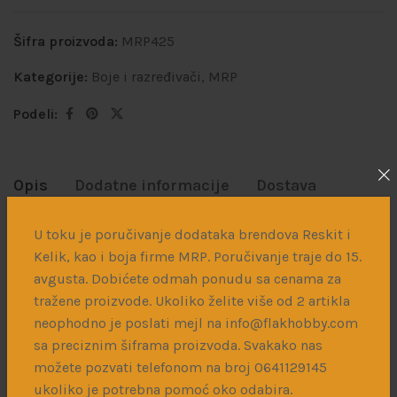
Šifra proizvoda:
MRP425
Kategorije:
Boje i razređivači
,
MRP
Podeli:
Opis
Dodatne informacije
Dostava
U toku je poručivanje dodataka brendova Reskit i
MR Paint je akrilna boja namenjena prskanju erbrašem.
Kelik, kao i boja firme MRP. Poručivanje traje do 15.
Boja je razređena i odmah spremna za korišćenje. Ukoliko
avgusta. Dobićete odmah ponudu sa cenama za
postoji potreba može se dodatno razrediti MRP Mr.
tražene proizvode. Ukoliko želite više od 2 artikla
Thinner
razređivačem. Za čišćenje se može koristiti
neophodno je poslati mejl na info@flakhobby.com
MRP
Mr. Cleaner
ili bilo koje drugo sredstvo za čišćenje
sa preciznim šiframa proizvoda. Svakako nas
erbraša.
možete pozvati telefonom na broj 0641129145
Ukoliko nije drugačije naglašeno boje se suše sa
ukoliko je potrebna pomoć oko odabira.