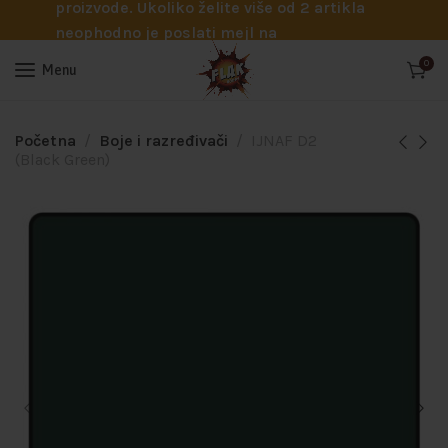
proizvode. Ukoliko želite više od 2 artikla
neophodno je poslati mejl na
info@flakhobby.com sa preciznim šiframa
0
Menu
proizvoda. Svakako nas možete pozvati
telefonom na broj 0641129145 ukoliko je
potrebna pomoć oko odabira.
Početna
Boje i razređivači
IJNAF D2
(Black Green)