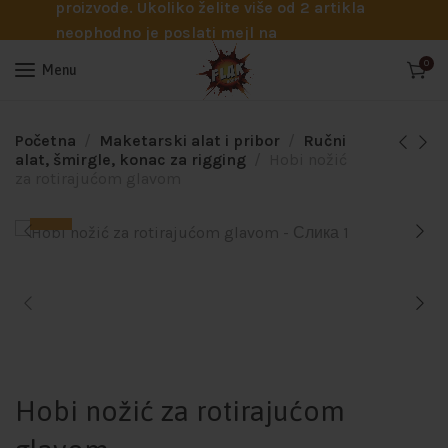
proizvode. Ukoliko želite više od 2 artikla
neophodno je poslati mejl na
info@flakhobby.com sa preciznim šiframa
0
Menu
proizvoda. Svakako nas možete pozvati
telefonom na broj 0641129145 ukoliko je
potrebna pomoć oko odabira.
Početna
Maketarski alat i pribor
Ručni
alat, šmirgle, konac za rigging
Hobi nožić
za rotirajućom glavom
Hobi nožić za rotirajućom