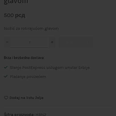
glavom
500
рсд
Nožić za rotirajućom glavom
Dodaj u korpu
Brza i bezbedna dostava:
Slanje PostExpress uslugom unutar Srbije
Plaćanje pouzećem
Dodaj na listu želja
Šifra proizvoda:
HBN2