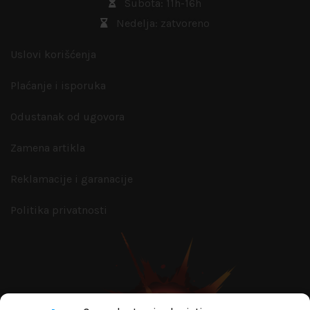
Subota: 11h-16h
Nedelja: zatvoreno
Uslovi korišćenja
Plaćanje i isporuka
Odustanak od ugovora
Zamena artikla
Reklamacije i garanacije
Politika privatnosti