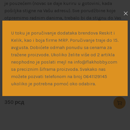
je pouzećem (novac se daje kuriru u gotovini, kada
pošiljka stigne na Vašu adresu). Sve porudžbine koje
otpremimo radnim danima, trebalo bi da stignu do Vas
već sledećeg radnog dana. Cena dostave nije uračunata u
cenu robe, već troškove dostave plaćate kuriru u gotovini
U toku je poručivanje dodataka brendova Reskit i
prilikom isporuke paketa.
Kelik, kao i boja firme MRP. Poručivanje traje do 15.
avgusta. Dobićete odmah ponudu sa cenama za
tražene proizvode. Ukoliko želite više od 2 artikla
Povezani proizvodi
neophodno je poslati mejl na info@flakhobby.com
sa preciznim šiframa proizvoda. Svakako nas
možete pozvati telefonom na broj 0641129145
ukoliko je potrebna pomoć oko odabira.
Diagonal Weathering Brush
350
рсд