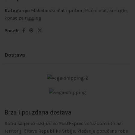
Kategorije:
Maketarski alat i pribor
,
Ručni alat, šmirgle,
konac za rigging
Podeli:
Dostava
Brza i pouzdana dostava
Robu šaljemo isključivo PostExpress službom i to na
teritoriji čitave Republike Srbije. Plaćanje poručene robe