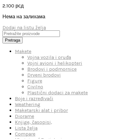
2.100
рсд
Нема на залихама
Dodaj na listu želja
Pretraga
Makete
Vojna vozila i oruđa
Vojni avioni i helikopteri
Brodovi i podmornice
Drveni brodovi
Figure
Civilno
Plastični dodaci za makete
Boje i razređivači
Weathering
Maketarski alat i pribor
Diorame
Knjige, časopisi,
Lista želja
Compare