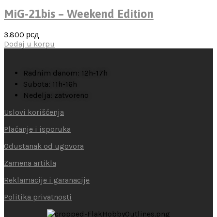
MiG-21bis – Weekend Edition
3.800
рсд
Dodaj u korpu
Radnim danom: 12h-17h
Subota: 11h-16h
Nedelja: zatvoreno
Uslovi korišćenja
Plaćanje i isporuka
Odustanak od ugovora
Zamena artikla
Reklamacije i garanacije
Politika privatnosti