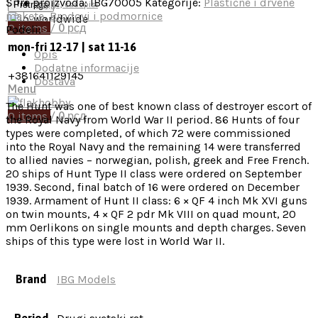
Šifra proizvoda:
IBG70005
Kategorije:
Plastične i drvene
Pretraga
Knjige, časopisi
makete
,
Brodovi i podmornice
0
items
/
0
рсд
Podeli:
mon-fri 12-17 | sat 11-16
Opis
Dodatne informacije
+381641129145
Dostava
Menu
The Hunt was one of best known class of destroyer escort of
0
items
/
0
рсд
the Royal Navy from World War II period. 86 Hunts of four
types were completed, of which 72 were commissioned
into the Royal Navy and the remaining 14 were transferred
to allied navies – norwegian, polish, greek and Free French.
20 ships of Hunt Type II class were ordered on September
1939. Second, final batch of 16 were ordered on December
1939. Armament of Hunt II class: 6 × QF 4 inch Mk XVI guns
on twin mounts, 4 × QF 2 pdr Mk VIII on quad mount, 20
mm Oerlikons on single mounts and depth charges. Seven
ships of this type were lost in World War II.
Brand
IBG Models