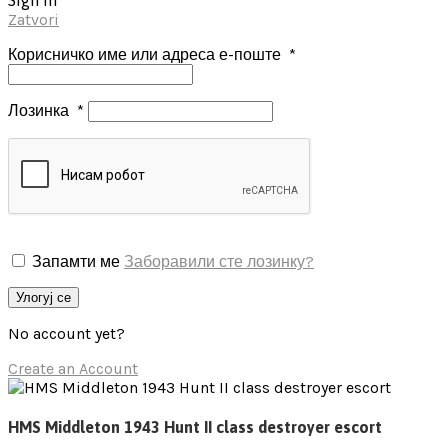
Zatvori
Корисничко име или адреса е-поште
*
Лозинка
*
Запамти ме
Заборавили сте лозинку?
Улогуј се
No account yet?
Create an Account
HMS Middleton 1943 Hunt II class destroyer escort