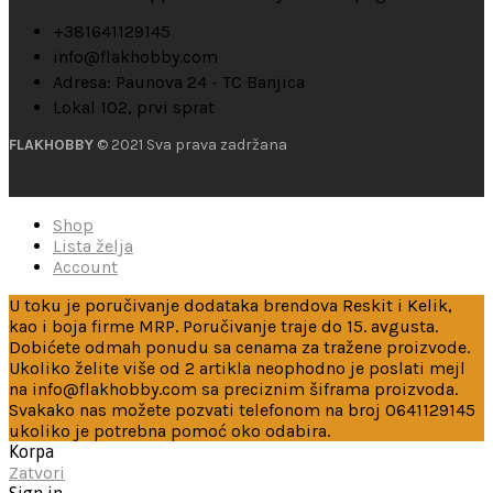
+381641129145
info@flakhobby.com
Adresa: Paunova 24 - TC Banjica
Lokal 102, prvi sprat
FLAKHOBBY
© 2021 Sva prava zadržana
Shop
Lista želja
Account
U toku je poručivanje dodataka brendova Reskit i Kelik,
kao i boja firme MRP. Poručivanje traje do 15. avgusta.
Dobićete odmah ponudu sa cenama za tražene proizvode.
Ukoliko želite više od 2 artikla neophodno je poslati mejl
na info@flakhobby.com sa preciznim šiframa proizvoda.
Svakako nas možete pozvati telefonom na broj 0641129145
ukoliko je potrebna pomoć oko odabira.
Korpa
Zatvori
Sign in