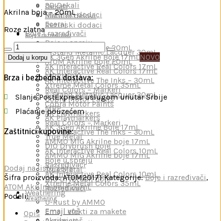
3D Dekali
Dekali
Akrilna boja – 20mL
Rezinski dodaci
Metalni delovi
Eceraj
Rezinski dodaci
Roze zlatna
Boje i razređivači
Boje i razređivači
Boje u spreju
Gold
ATOM Akrilne boje 20mL
A-Stand Metallic Lacquer 30mL
Pink
AK 3Gen Akrilne Boje 17mL
NOVO
Dodaj u korpu
ATOM Akrilne boje 20mL
количина
AK Interactive Real Colors 17mL
AK Interactive Real Colors 17mL
MRP
NOVO
Brza i bezbedna dostava:
AK Interactive The Inks – 30mL
Xtreme Metal Colors 35mL
Real Colors – Markeri
A-Stand Metallic Lacquer 30mL
Slanje PostExpress uslugom unutar Srbije
Cobra Motor Paints
Cobra Motor Paints
MRP
Plaćanje pouzećem
AK Playmarkers
AK Playmarkers
Real Colors – Markeri
AK 3Gen Akrilne Boje 17mL
Zaštitnici kupovine:
AK Interactive The Inks – 30mL
True Metal
AMMO MIG Akrilne boje 17mL
DIO Drybrush boje
AK Interactive Real Colors 10mL
AMMO MIG Akrilne boje 17mL
Boje u spreju
Razređivači
Dodaj na listu želja
True Metal
AK Interactive Real Colors 10mL
Šifra proizvoda:
ATOM20171
Kategorije:
Boje i razređivači
,
DIO Drybrush boje
Xtreme Metal Colors 35mL
ATOM Akrilne boje 20mL
Razređivači
Weathering
Podeli:
Weathering
U-Rust by AMMO
Emajl voš
Emajl efekti za makete
Opis
Akrilni voš
Pigmenti