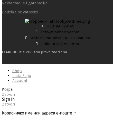
Reklamacije i garanacije
Politika privatnosti
+381641129145
info@flakhobby.com
Adresa: Paunova 24 - TC Banjica
Lokal 102, prvi sprat
FLAKHOBBY
© 2021 Sva prava zadržana
Shop
Lista želja
Account
Korpa
Zatvori
Sign in
Zatvori
Корисничко име или адреса е-поште
*