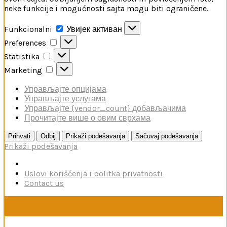
neke funkcije i mogućnosti sajta mogu biti ograničene.
Funkcionalni
Funkcionalni
Увијек активан
Preferences
Preferences
Statistika
Statistika
Marketing
Marketing
Управљајте опцијама
Управљајте услугама
Управљајте {vendor_count} добављачима
Прочитајте више о овим сврхама
Prihvati
Odbij
Prikaži podešavanja
Sačuvaj podešavanja
Prikaži podešavanja
Uslovi korišćenja i politka privatnosti
Contact us
U toku je poručivanje dodataka brendova Reskit i Kelik,