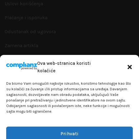
Uslovi korišćenja
Plaćanje i isporuka
Odustanak od ugovora
Zamena artikla
Reklamacije i garanacije
Ova web-stranica koristi
kolačiće
Politika privatnosti
Da bismo Vam omogućili najbolje iskustvo, koristimo tehnologije kao što
su kolačići za čuvanje i/ili pristup informacijama sa uređaja. Davanjem
saglasnosti, dozvoljavate nam obradu podataka, uključujući Vaše
ponašanje pri pretraživanju i jedinstvene identifikatore na ovom sajtu.
+381641129145
Odbijanjem saglasnosti ili povlačenjem iste, neke funkcije i mogućnosti
sajta mogu biti ograničene.
info@flakhobby.com
Adresa: Paunova 24 - TC Banjica
Prihvati
Lokal 102, prvi sprat