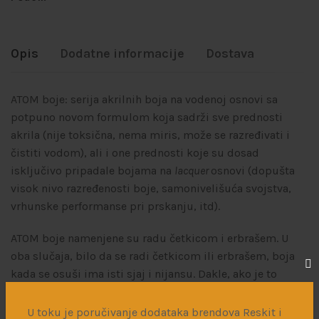
Opis
Dodatne informacije
Dostava
ATOM boje: serija akrilnih boja na vodenoj osnovi sa
potpuno novom formulom koja sadrži sve prednosti
akrila (nije toksična, nema miris, može se razređivati i
čistiti vodom), ali i one prednosti koje su dosad
isključivo pripadale bojama na
lacquer
osnovi (dopušta
visok nivo razređenosti boje, samonivelišuća svojstva,
vrhunske performanse pri prskanju, itd).
ATOM boje namenjene su radu četkicom i erbrašem. U
oba slučaja, bilo da se radi četkicom ili erbrašem, boja
kada se osuši ima isti sjaj i nijansu. Dakle, ako je to
potrebno, lako se mogu izvršiti prepravke i dorade
četkicom.
U toku je poručivanje dodataka brendova Reskit i