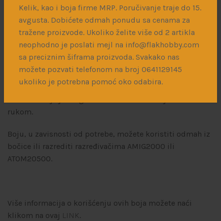
Kelik, kao i boja firme MRP. Poručivanje traje do 15.
ATOM boje odlikuje pokrivna moć, brzo sušenje (suva na
avgusta. Dobićete odmah ponudu sa cenama za
dodir u roku od 10 min, a potpuno suva u roku od 24h) i
tražene proizvode. Ukoliko želite više od 2 artikla
izdržljivost – što omogućava nanošenje akrilnih i emajl
neophodno je poslati mejl na info@flakhobby.com
sredstava preko. Moguće je naneti preko i agresivniju
sa preciznim šiframa proizvoda. Svakako nas
hemiju, npr. sredstva za dekale, bez problema.
možete pozvati telefonom na broj 0641129145
ukoliko je potrebna pomoć oko odabira.
Nova serija boja dostupna je u bočicama novog dizajna
od 20mL koje je moguće otvoriti i zatvoriti jednom
rukom.
Boju, u zavisnosti od potrebe, možete koristiti odmah iz
bočice ili razrediti razređivačima AMIG2000 ili
ATOM20500.
Više informacija o korišćenju ovih boja možete naći
klikom na ovaj
LINK
.