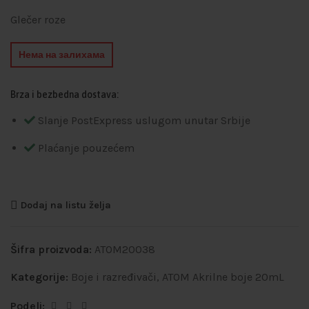
Glečer roze
Нема на залихама
Brza i bezbedna dostava:
Slanje PostExpress uslugom unutar Srbije
Plaćanje pouzećem
Dodaj na listu želja
Šifra proizvoda:
ATOM20038
Kategorije:
Boje i razređivači
,
ATOM Akrilne boje 20mL
Podeli: