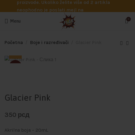
proizvode. Ukoliko želite više od 2 artikla
neophodno je poslati mejl na
info@flakhobby.com sa preciznim šiframa
0
Menu
proizvoda. Svakako nas možete pozvati
telefonom na broj 0641129145 ukoliko je
potrebna pomoć oko odabira.
Početna
Boje i razređivači
Glacier Pink
SOLD
Glacier Pink
350
рсд
Akrilna boja – 20mL