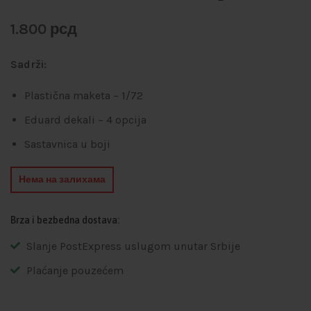
1.800
рсд
Sadrži:
Plastična maketa – 1/72
Eduard dekali – 4 opcija
Sastavnica u boji
Нема на залихама
Brza i bezbedna dostava:
Slanje PostExpress uslugom unutar Srbije
Plaćanje pouzećem