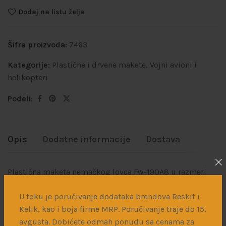
Dodaj na listu želja
Šifra proizvoda:
7463
Kategorije:
Plastične i drvene makete
,
Vojni avioni i
helikopteri
Podeli:
Opis
Dodatne informacije
Dostava
Plastična maketa nemačkog lovca Fw-190A8 u razmeri
1/72.
U toku je poručivanje dodataka brendova Reskit i
Oznake:
Kelik, kao i boja firme MRP. Poručivanje traje do 15.
avgusta. Dobićete odmah ponudu sa cenama za