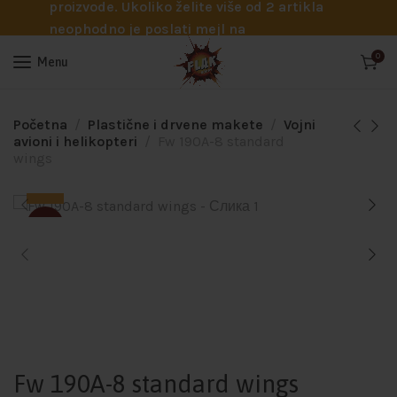
proizvode. Ukoliko želite više od 2 artikla
neophodno je poslati mejl na
info@flakhobby.com sa preciznim šiframa
0
Menu
proizvoda. Svakako nas možete pozvati
telefonom na broj 0641129145 ukoliko je
potrebna pomoć oko odabira.
Početna
Plastične i drvene makete
Vojni
avioni i helikopteri
Fw 190A-8 standard
wings
SOLD
Fw 190A-8 standard wings