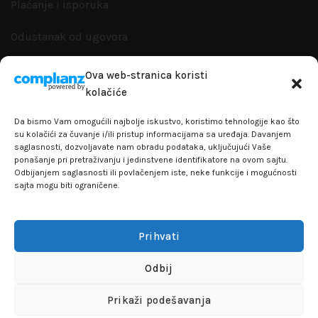
Plaćanje i isporuka
Odustanak od ugovora
Zamena artikla
Ova web-stranica koristi
kolačiće
Reklamacije i garanacije
Da bismo Vam omogućili najbolje iskustvo, koristimo tehnologije kao što
Politika privatnosti
su kolačići za čuvanje i/ili pristup informacijama sa uređaja. Davanjem
saglasnosti, dozvoljavate nam obradu podataka, uključujući Vaše
ponašanje pri pretraživanju i jedinstvene identifikatore na ovom sajtu.
Odbijanjem saglasnosti ili povlačenjem iste, neke funkcije i mogućnosti
sajta mogu biti ograničene.
+381641129145
info@flakhobby.com
Prihvati
Adresa: Paunova 24 - TC Banjica
Lokal 102, prvi sprat
Odbij
FLAKHOBBY
© 2021 Sva prava zadržana
Prikaži podešavanja