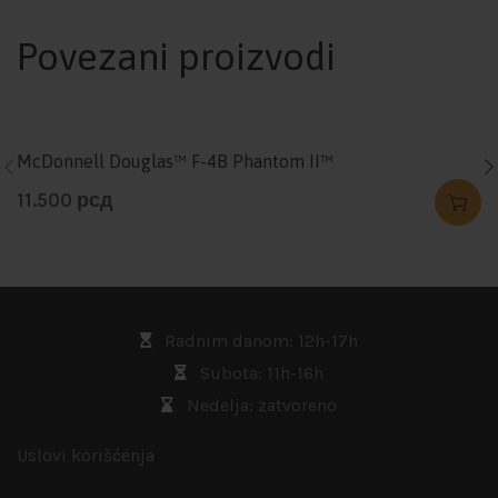
Povezani proizvodi
McDonnell Douglas™ F-4B Phantom II™
11.500
рсд
Radnim danom: 12h-17h
Subota: 11h-16h
Nedelja: zatvoreno
Uslovi korišćenja