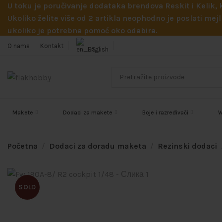
U toku je poručivanje dodataka brendova Reskit i Kelik,
Ukoliko želite više od 2 artikla neophodno je poslati m
ukoliko je potrebna pomoć oko odabira.
O nama
Kontakt
English
Makete
Dodaci za makete
Boje i razređivači
W
Početna
Dodaci za doradu maketa
Rezinski dodaci
SOLD