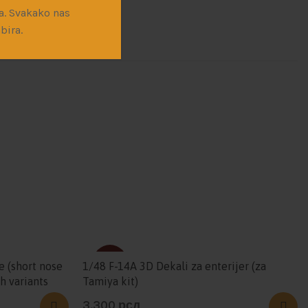
a. Svakako nas
bira.
SOLD
e (short nose
1/48 F-14A 3D Dekali za enterijer (za
ish variants
Tamiya kit)
3.300
рсд