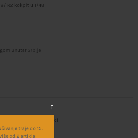
-8/ R2 kokpit u 1/48
ugom unutar Srbije
du maketa
,
Rezinski dodaci
čivanje traje do 15.
iše od 2 artikla