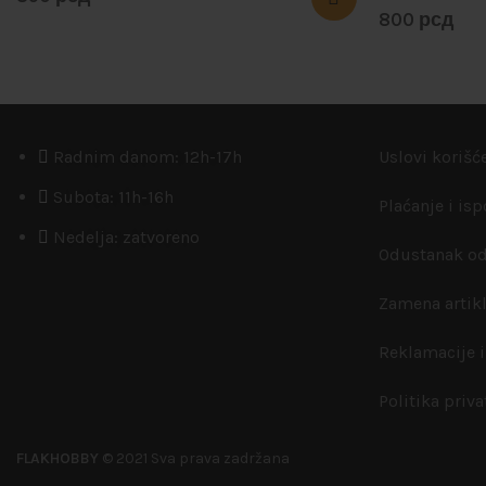
800
рсд
Radnim danom: 12h-17h
Uslovi korišć
Subota: 11h-16h
Plaćanje i is
Nedelja: zatvoreno
Odustanak od
Zamena artik
Reklamacije i
Politika priva
FLAKHOBBY
© 2021 Sva prava zadržana