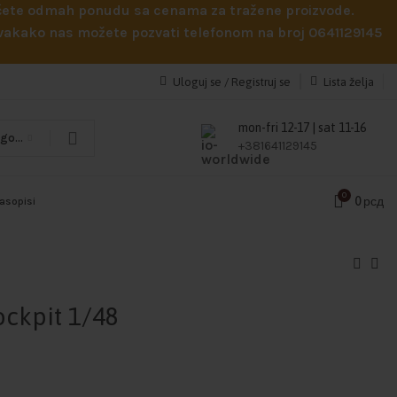
obićete odmah ponudu sa cenama za tražene proizvode.
 Svakako nas možete pozvati telefonom na broj 0641129145
Uloguj se / Registruj se
Lista želja
mon-fri 12-17 | sat 11-16
Odaberi kategoriju
+381641129145
0
0
рсд
časopisi
ockpit 1/48