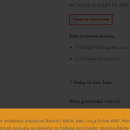
Set rezina za kokpit Fw 190A
Нема на залихама
Brza i bezbedna dostava:
Slanje PostExpress usl
Plaćanje pouzećem
Dodaj na listu želja
Šifra proizvoda:
648426
Kategorije:
Dodaci za dora
e dodataka brendova Reskit i Kelik, kao i boja firme MRP. Poru
Podeli:
dmah ponudu sa cenama za tražene proizvode. Ukoliko želite v