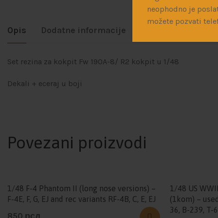
neophodno je poslat
možete pozvati tele
Opis
Dodatne informacije
Dostava
Set rezina za kokpit Fw 190A-8/ R2 kokpit u 1/48
Dekali + eceraj u boji
Povezani proizvodi
1/48 F-4 Phantom II (long nose versions) –
1/48 US WWII 
F-4E, F, G, EJ and rec variants RF-4B, C, E, EJ
(1kom) – used
36, B-239, T-6
850
рсд