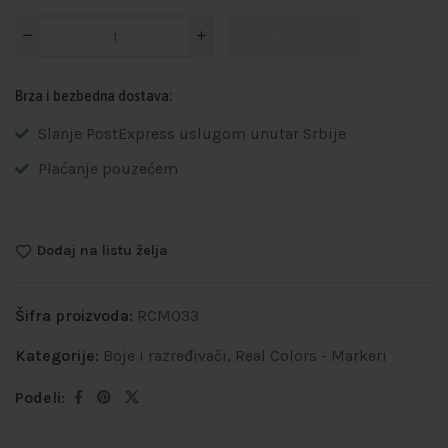
Dodaj u korpu
Brza i bezbedna dostava:
Slanje PostExpress uslugom unutar Srbije
Plaćanje pouzećem
Dodaj na listu želja
Šifra proizvoda:
RCM033
Kategorije:
Boje i razređivači
,
Real Colors - Markeri
Podeli: