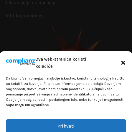
Reklamacije i garanacije
Politika privatnosti
Ova web-stranica koristi
kolačiće
Da bismo Vam omogućili najbolje iskustvo, koristimo tehnologije kao što
su kolačići za čuvanje i/ili pristup informacijama sa uređaja. Davanjem
saglasnosti, dozvoljavate nam obradu podataka, uključujući Vaše
ponašanje pri pretraživanju i jedinstvene identifikatore na ovom sajtu.
Odbijanjem saglasnosti ili povlačenjem iste, neke funkcije i mogućnosti
sajta mogu biti ograničene.
+381641129145
info@flakhobby.com
Adresa: Paunova 24 - TC Banjica
Prihvati