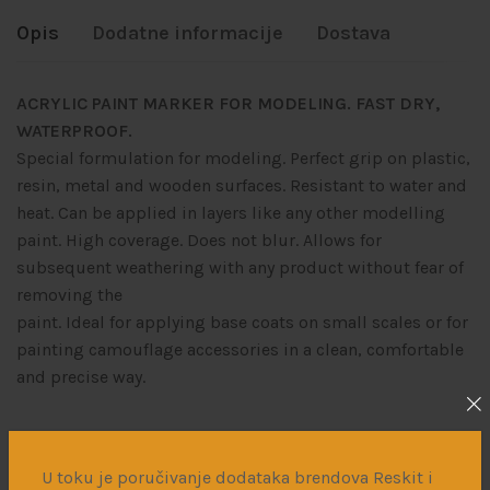
Opis
Dodatne informacije
Dostava
ACRYLIC PAINT MARKER FOR MODELING. FAST DRY,
WATERPROOF.
Special formulation for modeling. Perfect grip on plastic,
resin, metal and wooden surfaces. Resistant to water and
heat. Can be applied in layers like any other modelling
paint. High coverage. Does not blur. Allows for
subsequent weathering with any product without fear of
removing the
paint. Ideal for applying base coats on small scales or for
painting camouflage accessories in a clean, comfortable
and precise way.
Povezani proizvodi
U toku je poručivanje dodataka brendova Reskit i