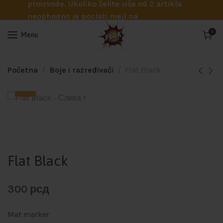
proizvode. Ukoliko želite više od 2 artikla
neophodno je poslati mejl na
info@flakhobby.com sa preciznim šiframa
0
Menu
proizvoda. Svakako nas možete pozvati
telefonom na broj 0641129145 ukoliko je
potrebna pomoć oko odabira.
Početna
Boje i razređivači
Flat Black
Flat Black
300
рсд
Mat marker