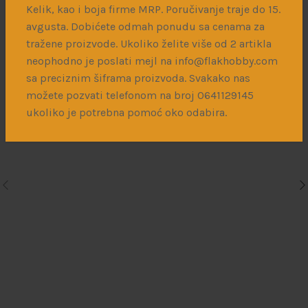
Kelik, kao i boja firme MRP. Poručivanje traje do 15.
avgusta. Dobićete odmah ponudu sa cenama za
tražene proizvode. Ukoliko želite više od 2 artikla
French Blue
neophodno je poslati mejl na info@flakhobby.com
300
рсд
sa preciznim šiframa proizvoda. Svakako nas
možete pozvati telefonom na broj 0641129145
ukoliko je potrebna pomoć oko odabira.