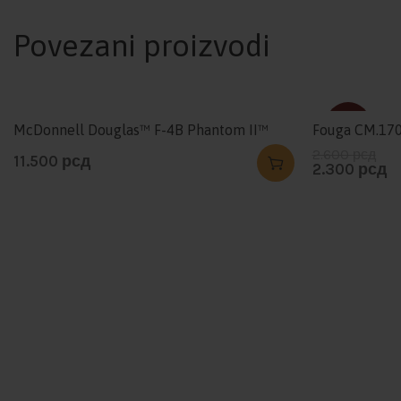
Povezani proizvodi
-12%
McDonnell Douglas™ F-4B Phantom II™
Fouga CM.170 
2.600
рсд
11.500
рсд
2.300
рсд