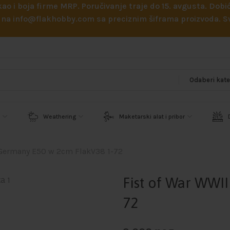
 kao i boja firme MRP. Poručivanje traje do 15. avgusta. D
ejl na info@flakhobby.com sa preciznim šiframa proizvoda.
Weathering
Maketarski alat i pribor
 Germany E50 w 2cm FlakV38 1-72
Fist of War WWI
72