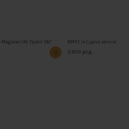
Magister/IAI Tzukit ‘IAF’
BMP3 in Cyprus service
3.600
рсд