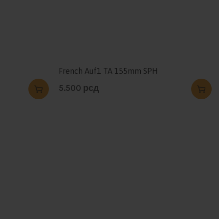
French Auf1 TA 155mm SPH
5.500
рсд