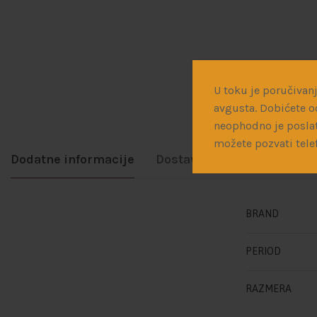
U toku je poručivanj
avgusta. Dobićete o
neophodno je poslat
možete pozvati tele
Dodatne informacije
Dostava
BRAND
PERIOD
RAZMERA