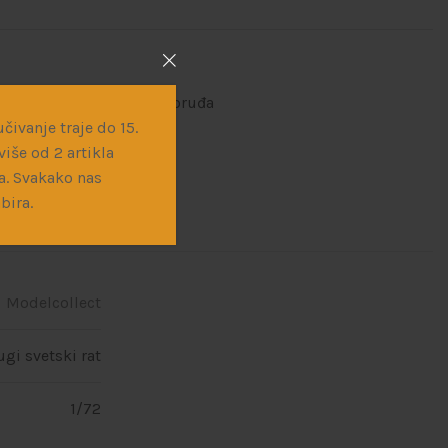
ne makete
,
Vojna vozila i oruđa
čivanje traje do 15.
iše od 2 artikla
a. Svakako nas
bira.
Modelcollect
ugi svetski rat
1/72