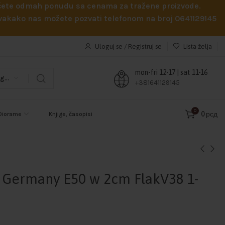
obićete odmah ponudu sa cenama za tražene proizvode.
 Svakako nas možete pozvati telefonom na broj 0641129145
Uloguj se / Registruj se
Lista želja
mon-fri 12-17 | sat 11-16
Odaberi kategoriju
+381641129145
0
0
рсд
Diorame
Knjige, časopisi
I Germany E50 w 2cm FlakV38 1-