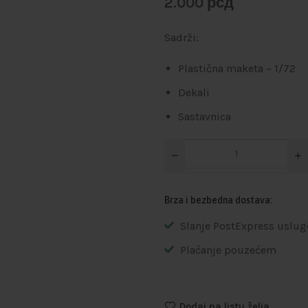
2.000
рсд
Sadrži:
Plastična maketa – 1/72
Dekali
Sastavnica
Brza i bezbedna dostava:
Slanje PostExpress uslug
Plaćanje pouzećem
Dodaj na listu želja