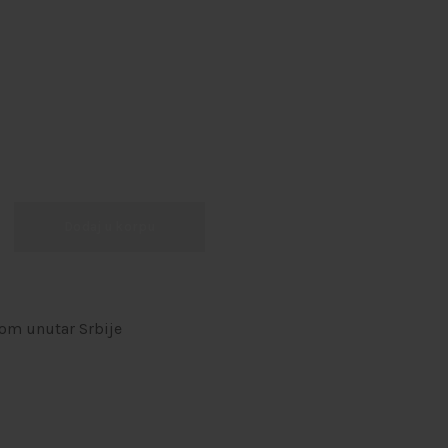
Dodaj u korpu
om unutar Srbije