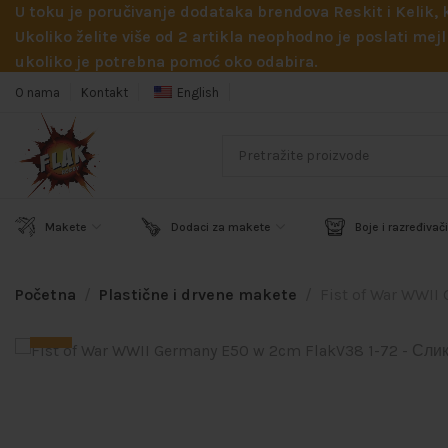
U toku je poručivanje dodataka brendova Reskit i Kelik,
Ukoliko želite više od 2 artikla neophodno je poslati m
ukoliko je potrebna pomoć oko odabira.
O nama
Kontakt
English
Makete
Dodaci za makete
Boje i razređivači
Početna
Plastične i drvene makete
Fist of War WWII