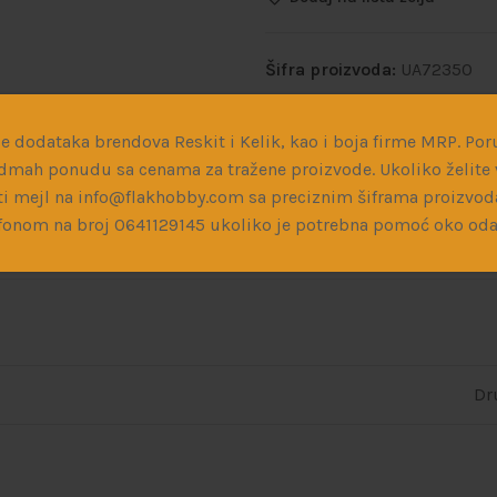
Šifra proizvoda:
UA72350
Kategorije:
Plastične i drve
e dodataka brendova Reskit i Kelik, kao i boja firme MRP. Poru
Podeli:
dmah ponudu sa cenama za tražene proizvode. Ukoliko želite v
i mejl na info@flakhobby.com sa preciznim šiframa proizvod
fonom na broj 0641129145 ukoliko je potrebna pomoć oko oda
Dr