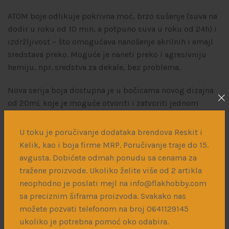
ATOM boje odlikuje pokrivna moć, brzo sušenje (suva na
dodir u roku od 10 min, a potpuno suva u roku od 24h) i
izdržljivost – što omogućava nanošenje akrilnih i emajl
sredstava preko. Moguće je naneti preko i agresivniju
hemiju, npr. sredstva za dekale, bez problema.
Nova serija boja dostupna je u bočicama novog dizajna
od 20mL koje je moguće otvoriti i zatvoriti jednom
rukom.
U toku je poručivanje dodataka brendova Reskit i
Boju, u zavisnosti od potrebe, možete koristiti odmah iz
Kelik, kao i boja firme MRP. Poručivanje traje do 15.
bočice ili razrediti razređivačima AMIG2000 ili
avgusta. Dobićete odmah ponudu sa cenama za
ATOM20500.
tražene proizvode. Ukoliko želite više od 2 artikla
neophodno je poslati mejl na info@flakhobby.com
sa preciznim šiframa proizvoda. Svakako nas
možete pozvati telefonom na broj 0641129145
Više informacija o korišćenju ovih boja možete naći
ukoliko je potrebna pomoć oko odabira.
klikom na ovaj
LINK
.