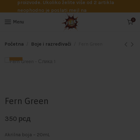
proizvode. Ukoliko želite više od 2 artikla
neophodno je poslati mejl na
info@flakhobby.com sa preciznim šiframa
0
Menu
proizvoda. Svakako nas možete pozvati
telefonom na broj 0641129145 ukoliko je
potrebna pomoć oko odabira.
Početna
Boje i razređivači
Fern Green
Fern Green
350
рсд
Akrilna boja – 20mL