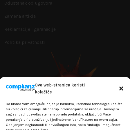
Odustanak od ugovora
Zamena artikla
Reklamacije i garanacije
Politika privatnosti
Ova web-stranica koristi
kolačiće
Da bismo Vam omogućili najbolje iskustvo, koristimo tehnologije kao što
su kolačići za čuvanje i/ili pristup informacijama sa uređaja. Davanjem
saglasnosti, dozvoljavate nam obradu podataka, uključujući Vaše
ponašanje pri pretraživanju i jedinstvene identifikatore na ovom sajtu.
Odbijanjem saglasnosti ili povlačenjem iste, neke funkcije i mogućnosti