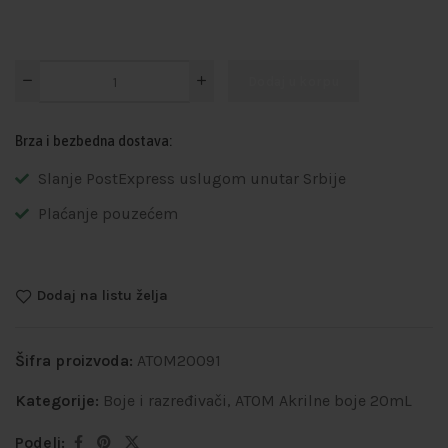
Dodaj u korpu
Brza i bezbedna dostava:
Slanje PostExpress uslugom unutar Srbije
Plaćanje pouzećem
Dodaj na listu želja
Šifra proizvoda:
ATOM20091
Kategorije:
Boje i razređivači
,
ATOM Akrilne boje 20mL
Podeli: