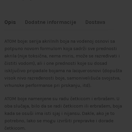
Opis
Dodatne informacije
Dostava
ATOM boje: serija akrilnih boja na vodenoj osnovi sa
potpuno novom formulom koja sadrži sve prednosti
akrila (nije toksična, nema miris, može se razređivati i
čistiti vodom), ali i one prednosti koje su dosad
isključivo pripadale bojama na
lacquer
osnovi (dopušta
visok nivo razređenosti boje, samonivelišuća svojstva,
vrhunske performanse pri prskanju, itd).
ATOM boje namenjene su radu četkicom i erbrašem. U
oba slučaja, bilo da se radi četkicom ili erbrašem, boja
kada se osuši ima isti sjaj i nijansu. Dakle, ako je to
potrebno, lako se mogu izvršiti prepravke i dorade
četkicom.