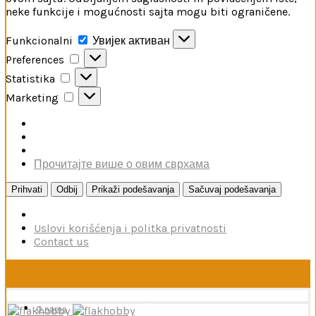
neke funkcije i mogućnosti sajta mogu biti ograničene.
Funkcionalni
Funkcionalni
Увијек активан
Preferences
Preferences
Statistika
Statistika
Marketing
Marketing
Прочитајте више о овим сврхама
Prihvati
Odbij
Prikaži podešavanja
Sačuvaj podešavanja
Uslovi korišćenja i politka privatnosti
Contact us
U toku je poručivanje dodataka brendova Reskit i Kelik,
kao i boja firme MRP. Poručivanje traje do 15. avgusta.
O nama