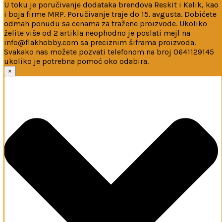
U toku je poručivanje dodataka brendova Reskit i Kelik, kao
i boja firme MRP. Poručivanje traje do 15. avgusta. Dobićete
odmah ponudu sa cenama za tražene proizvode. Ukoliko
želite više od 2 artikla neophodno je poslati mejl na
info@flakhobby.com sa preciznim šiframa proizvoda.
Svakako nas možete pozvati telefonom na broj 0641129145
ukoliko je potrebna pomoć oko odabira.
Ova web-stranica koristi kolačiće
×