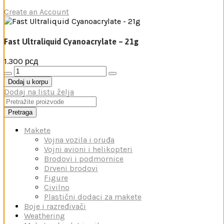
Create an Account
Fast Ultraliquid Cyanoacrylate – 21g
1.300
рсд
Fast
Ultraliquid
Dodaj u korpu
Cyanoacrylate
Dodaj na listu želja
-
21g
Pretraga
количина
Makete
Vojna vozila i oruđa
Vojni avioni i helikopteri
Brodovi i podmornice
Drveni brodovi
Figure
Civilno
Plastični dodaci za makete
Boje i razređivači
Weathering