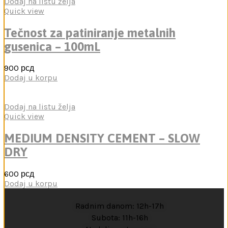
Dodaj na listu želja
Quick view
Tečnost za patiniranje metalnih
gusenica – 100mL
900
рсд
Dodaj u korpu
Dodaj na listu želja
Quick view
MEDIUM DENSITY CEMENT – SLOW
DRY
600
рсд
Dodaj u korpu
Radnim danom: 12h-17h
Subota: 11h-16h