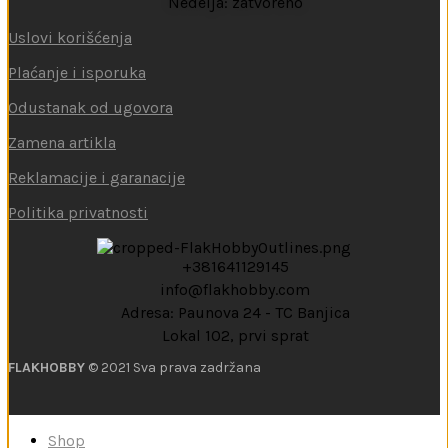
Nedelja: zatvoreno
Uslovi korišćenja
Plaćanje i isporuka
Odustanak od ugovora
Zamena artikla
Reklamacije i garanacije
Politika privatnosti
+381641129145
info@flakhobby.com
Adresa: Paunova 24 - TC Banjica
Lokal 102, prvi sprat
FLAKHOBBY
© 2021 Sva prava zadržana
Shop