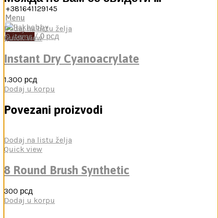
+381641129145
Menu
Dodaj na listu želja
0
items
/
0
рсд
Quick view
Instant Dry Cyanoacrylate
1.300
рсд
Dodaj u korpu
Povezani proizvodi
Dodaj na listu želja
Quick view
8 Round Brush Synthetic
300
рсд
Dodaj u korpu