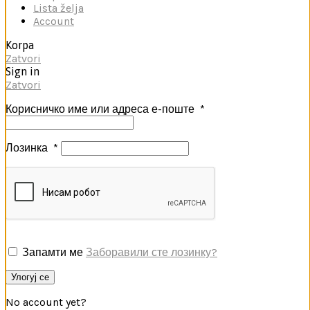
Lista želja
Account
Korpa
Zatvori
Sign in
Zatvori
Корисничко име или адреса е-поште
*
Лозинка
*
Запамти ме
Заборавили сте лозинку?
Улогуј се
No account yet?