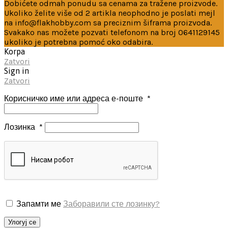
Dobićete odmah ponudu sa cenama za tražene proizvode.
Ukoliko želite više od 2 artikla neophodno je poslati mejl
na info@flakhobby.com sa preciznim šiframa proizvoda.
Svakako nas možete pozvati telefonom na broj 0641129145
ukoliko je potrebna pomoć oko odabira.
Korpa
Zatvori
Sign in
Zatvori
Корисничко име или адреса е-поште
*
Лозинка
*
Запамти ме
Заборавили сте лозинку?
Улогуј се