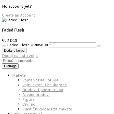
No account yet?
Create an Account
Faded Flesh
650
рсд
Faded Flesh количина
Dodaj u korpu
Dodaj na listu želja
Pretraga
Makete
Vojna vozila i oruđa
Vojni avioni i helikopteri
Brodovi i podmornice
Drveni brodovi
Figure
Civilno
Plastični dodaci za makete
Boje i razređivači