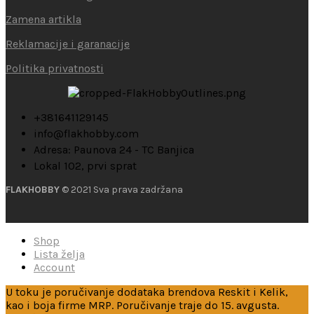
Zamena artikla
Reklamacije i garanacije
Politika privatnosti
+381641129145
info@flakhobby.com
Adresa: Paunova 24 - TC Banjica
Lokal 102, prvi sprat
FLAKHOBBY
© 2021 Sva prava zadržana
Shop
Lista želja
Account
U toku je poručivanje dodataka brendova Reskit i Kelik,
kao i boja firme MRP. Poručivanje traje do 15. avgusta.