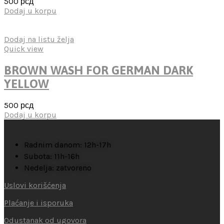
500
рсд
Dodaj u korpu
Dodaj na listu želja
Quick view
BROWN WASH FOR GERMAN DARK
YELLOW
500
рсд
Dodaj u korpu
Radnim danom: 12h-17h
Subota: 11h-16h
Nedelja: zatvoreno
Uslovi korišćenja
Plaćanje i isporuka
Odustanak od ugovora