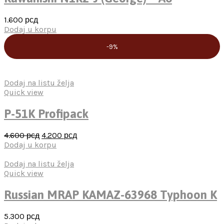
1.600
рсд
Dodaj u korpu
-9%
Dodaj na listu želja
Quick view
P-51K Profipack
Оригинална
Тренутна
4.600
рсд
4.200
рсд
цена
цена
Dodaj u korpu
је
је:
била:
4.200 рсд.
Dodaj na listu želja
4.600 рсд.
Quick view
Russian MRAP KAMAZ-63968 Typhoon K
5.300
рсд