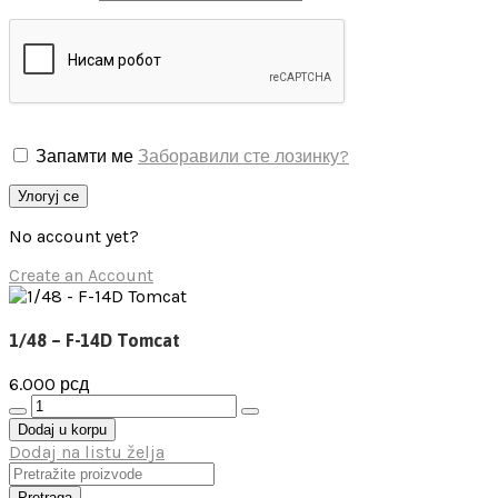
Запамти ме
Заборавили сте лозинку?
Улогуј се
No account yet?
Create an Account
1/48 – F-14D Tomcat
6.000
рсд
1/48
-
Dodaj u korpu
F-
Dodaj na listu želja
14D
Tomcat
Pretraga