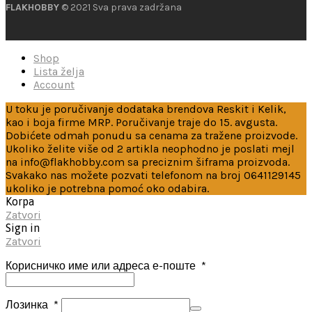
FLAKHOBBY
© 2021 Sva prava zadržana
Shop
Lista želja
Account
U toku je poručivanje dodataka brendova Reskit i Kelik,
kao i boja firme MRP. Poručivanje traje do 15. avgusta.
Dobićete odmah ponudu sa cenama za tražene proizvode.
Ukoliko želite više od 2 artikla neophodno je poslati mejl
na info@flakhobby.com sa preciznim šiframa proizvoda.
Svakako nas možete pozvati telefonom na broj 0641129145
ukoliko je potrebna pomoć oko odabira.
Korpa
Zatvori
Sign in
Zatvori
Корисничко име или адреса е-поште
*
Лозинка
*