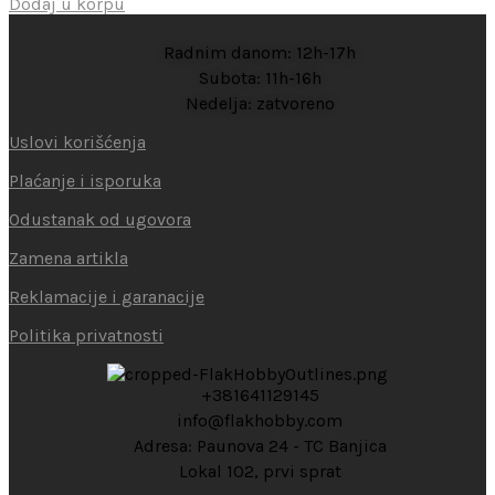
Dodaj u korpu
Radnim danom: 12h-17h
Subota: 11h-16h
Nedelja: zatvoreno
Uslovi korišćenja
Plaćanje i isporuka
Odustanak od ugovora
Zamena artikla
Reklamacije i garanacije
Politika privatnosti
+381641129145
info@flakhobby.com
Adresa: Paunova 24 - TC Banjica
Lokal 102, prvi sprat