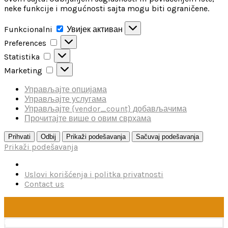
neke funkcije i mogućnosti sajta mogu biti ograničene.
Funkcionalni
Funkcionalni
Увијек активан
Preferences
Preferences
Statistika
Statistika
Marketing
Marketing
Управљајте опцијама
Управљајте услугама
Управљајте {vendor_count} добављачима
Прочитајте више о овим сврхама
Prihvati
Odbij
Prikaži podešavanja
Sačuvaj podešavanja
Prikaži podešavanja
Uslovi korišćenja i politka privatnosti
Contact us
U toku je poručivanje dodataka brendova Reskit i Kelik,