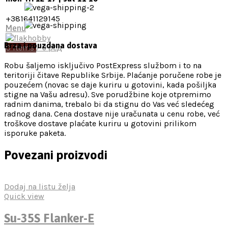
+381641129145
Menu
Brza i pouzdana dostava
0
items
/
0
рсд
Robu šaljemo isključivo PostExpress službom i to na
teritoriji čitave Republike Srbije. Plaćanje poručene robe je
pouzećem (novac se daje kuriru u gotovini, kada pošiljka
stigne na Vašu adresu). Sve porudžbine koje otpremimo
radnim danima, trebalo bi da stignu do Vas već sledećeg
radnog dana. Cena dostave nije uračunata u cenu robe, već
troškove dostave plaćate kuriru u gotovini prilikom
isporuke paketa.
Povezani proizvodi
Dodaj na listu želja
Quick view
Su-35S Flanker-E