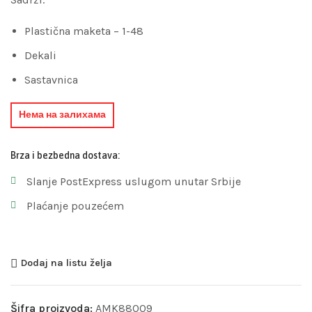
Plastična maketa – 1-48
Dekali
Sastavnica
Нема на залихама
Brza i bezbedna dostava:
Slanje PostExpress uslugom unutar Srbije
Plaćanje pouzećem
Dodaj na listu želja
Šifra proizvoda:
AMK88009