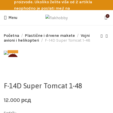
proizvode. Ukoliko želite više od 2 artikla
neophodno je poslati mejl na
info@flakhobby.com sa preciznim šiframa
0
Menu
proizvoda. Svakako nas možete pozvati
telefonom na broj 0641129145 ukoliko je
potrebna pomoć oko odabira.
Početna
Plastične i drvene makete
Vojni
avioni i helikopteri
F-14D Super Tomcat 1-48
SOLD
F-14D Super Tomcat 1-48
12.000
рсд
Sadrži: