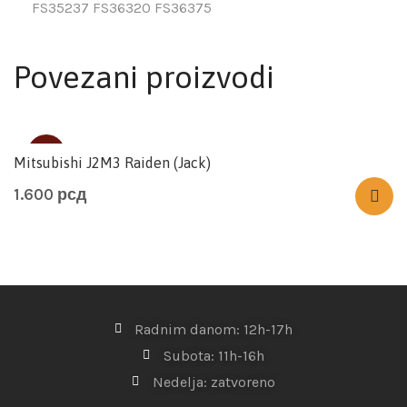
FS35237
FS36320
FS36375
Povezani proizvodi
SOLD
Mitsubishi J2M3 Raiden (Jack)
1.600
рсд
Radnim danom: 12h-17h
Subota: 11h-16h
Nedelja: zatvoreno