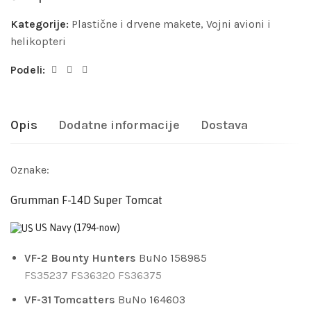
Kategorije:
Plastične i drvene makete
,
Vojni avioni i
helikopteri
Podeli:
Opis
Dodatne informacije
Dostava
Oznake:
Grumman F-14D Super Tomcat
US Navy
(1794-now)
VF-2 Bounty Hunters
BuNo 158985
FS35237
FS36320
FS36375
VF-31 Tomcatters
BuNo 164603