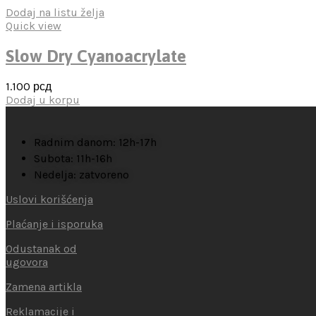
Dodaj na listu želja
Quick view
Slow Dry Cyanoacrylate
1.100
рсд
Dodaj u korpu
Radnim danom: 12h-17h
Subota: 11h-16h
Nedelja: zatvoreno
Uslovi korišćenja
Plaćanje i isporuka
Odustanak od
ugovora
Zamena artikla
Reklamacije i