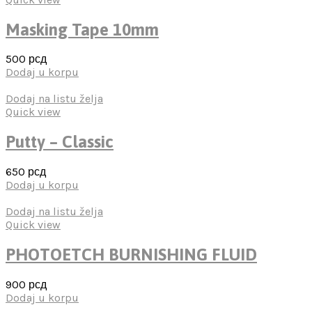
Masking Tape 10mm
500
рсд
Dodaj u korpu
Dodaj na listu želja
Quick view
Putty – Classic
650
рсд
Dodaj u korpu
Dodaj na listu želja
Quick view
PHOTOETCH BURNISHING FLUID
900
рсд
Dodaj u korpu