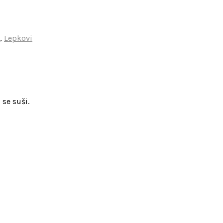
,
Lepkovi
 se suši.