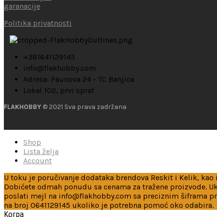
garanacije
Politika privatnosti
+381641129145
info@flakhobby.com
Adresa: Paunova 24 - TC Banjica
Lokal 102, prvi sprat
FLAKHOBBY
© 2021 Sva prava zadržana
Shop
Lista želja
Account
U toku je poručivanje dodataka brendova Reskit i Kelik, kao i
Dobićete odmah ponudu sa cenama za tražene proizvode. Ukol
poslati mejl na info@flakhobby.com sa preciznim šiframa p
na broj 0641129145 ukoliko je potrebna pomoć oko odabira.
Korpa