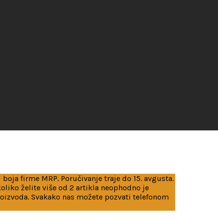
 boja firme MRP. Poručivanje traje do 15. avgusta.
iko želite više od 2 artikla neophodno je
roizvoda. Svakako nas možete pozvati telefonom