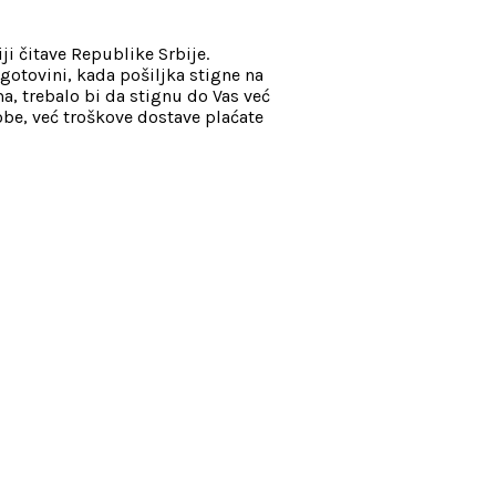
ji čitave Republike Srbije.
gotovini, kada pošiljka stigne na
, trebalo bi da stignu do Vas već
be, već troškove dostave plaćate