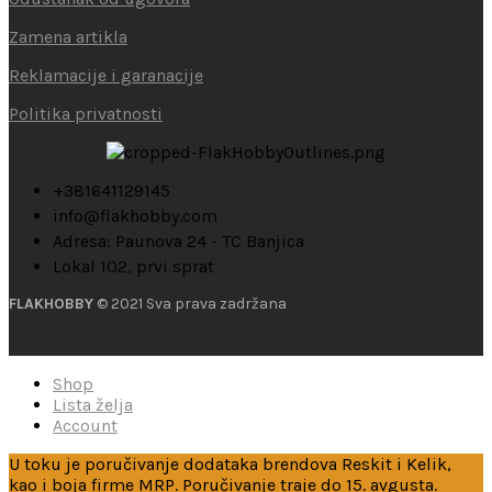
Zamena artikla
Reklamacije i garanacije
Politika privatnosti
+381641129145
info@flakhobby.com
Adresa: Paunova 24 - TC Banjica
Lokal 102, prvi sprat
FLAKHOBBY
© 2021 Sva prava zadržana
Shop
Lista želja
Account
U toku je poručivanje dodataka brendova Reskit i Kelik,
kao i boja firme MRP. Poručivanje traje do 15. avgusta.