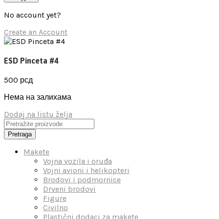
No account yet?
Create an Account
ESD Pinceta #4
500
рсд
Нема на залихама
Dodaj na listu želja
Pretraga
Makete
Vojna vozila i oruđa
Vojni avioni i helikopteri
Brodovi i podmornice
Drveni brodovi
Figure
Civilno
Plastični dodaci za makete