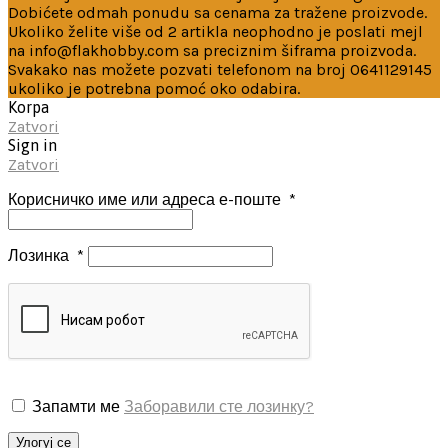
Dobićete odmah ponudu sa cenama za tražene proizvode.
Ukoliko želite više od 2 artikla neophodno je poslati mejl
na info@flakhobby.com sa preciznim šiframa proizvoda.
Svakako nas možete pozvati telefonom na broj 0641129145
ukoliko je potrebna pomoć oko odabira.
Korpa
Zatvori
Sign in
Zatvori
Корисничко име или адреса е-поште
*
Лозинка
*
Запамти ме
Заборавили сте лозинку?
Улогуј се