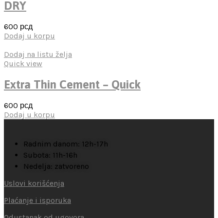
DRY
600
рсд
Dodaj u korpu
Dodaj na listu želja
Quick view
Extra Thin Cement – Quick
600
рсд
Dodaj u korpu
Radnim danom: 12h-17h
Subota: 11h-16h
Nedelja: zatvoreno
Uslovi korišćenja
Plaćanje i isporuka
Odustanak od ugovora