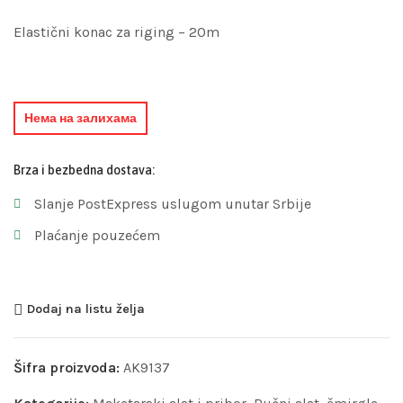
Elastični konac za riging – 20m
Нема на залихама
Brza i bezbedna dostava:
Slanje PostExpress uslugom unutar Srbije
Plaćanje pouzećem
Dodaj na listu želja
Šifra proizvoda:
AK9137