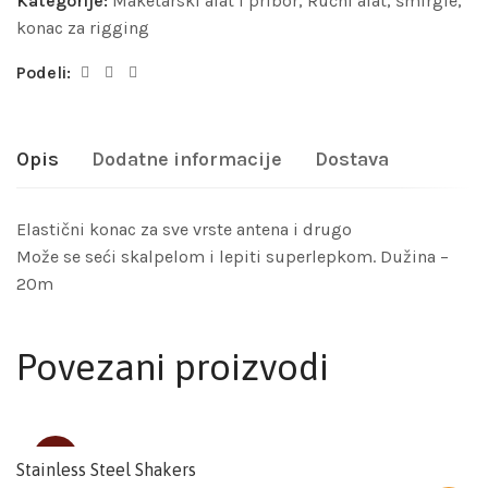
Kategorije:
Maketarski alat i pribor
,
Ručni alat, šmirgle,
konac za rigging
Podeli:
Opis
Dodatne informacije
Dostava
Elastični konac za sve vrste antena i drugo
Može se seći skalpelom i lepiti superlepkom. Dužina –
20m
Povezani proizvodi
SOLD
Stainless Steel Shakers