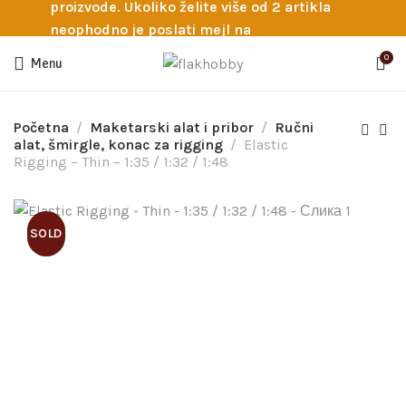
proizvode. Ukoliko želite više od 2 artikla
neophodno je poslati mejl na
info@flakhobby.com sa preciznim šiframa
0
Menu
proizvoda. Svakako nas možete pozvati
telefonom na broj 0641129145 ukoliko je
potrebna pomoć oko odabira.
Početna
Maketarski alat i pribor
Ručni
alat, šmirgle, konac za rigging
Elastic
Rigging – Thin – 1:35 / 1:32 / 1:48
SOLD