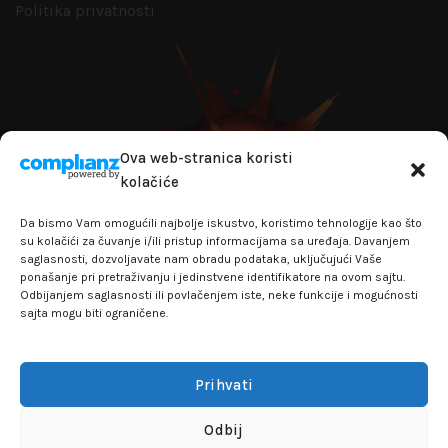
Politika privatnosti
Ova web-stranica koristi
kolačiće
Da bismo Vam omogućili najbolje iskustvo, koristimo tehnologije kao što
su kolačići za čuvanje i/ili pristup informacijama sa uređaja. Davanjem
saglasnosti, dozvoljavate nam obradu podataka, uključujući Vaše
ponašanje pri pretraživanju i jedinstvene identifikatore na ovom sajtu.
Odbijanjem saglasnosti ili povlačenjem iste, neke funkcije i mogućnosti
sajta mogu biti ograničene.
+381641129145
info@flakhobby.com
Adresa: Paunova 24 - TC Banjica
Prihvati
Lokal 102, prvi sprat
Odbij