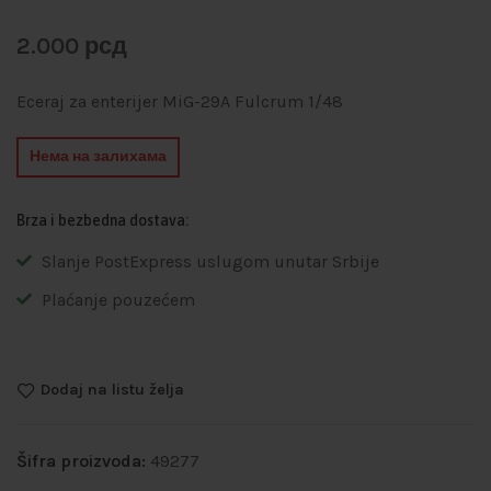
2.000
рсд
Eceraj za enterijer MiG-29A Fulcrum 1/48
Нема на залихама
Brza i bezbedna dostava:
Slanje PostExpress uslugom unutar Srbije
Plaćanje pouzećem
Dodaj na listu želja
Šifra proizvoda:
49277