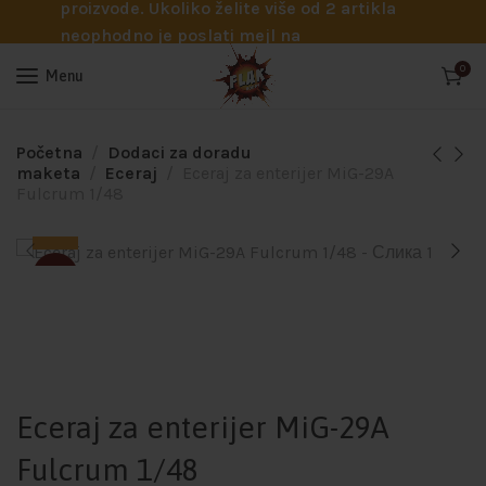
proizvode. Ukoliko želite više od 2 artikla
neophodno je poslati mejl na
info@flakhobby.com sa preciznim šiframa
0
Menu
proizvoda. Svakako nas možete pozvati
telefonom na broj 0641129145 ukoliko je
potrebna pomoć oko odabira.
Početna
Dodaci za doradu
maketa
Eceraj
Eceraj za enterijer MiG-29A
Fulcrum 1/48
SOLD
Eceraj za enterijer MiG-29A
Fulcrum 1/48