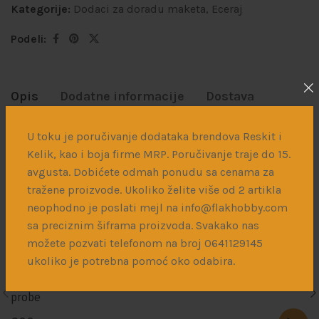
Kategorije:
Dodaci za doradu maketa
,
Eceraj
Podeli:
Opis
Dodatne informacije
Dostava
U toku je poručivanje dodataka brendova Reskit i
Veliki set eceraja za MiG29A Fulcrum u razmeri 1/48.
Kelik, kao i boja firme MRP. Poručivanje traje do 15.
Preporučeno za Academy kit.
avgusta. Dobićete odmah ponudu sa cenama za
tražene proizvode. Ukoliko želite više od 2 artikla
Povezani proizvodi
neophodno je poslati mejl na info@flakhobby.com
sa preciznim šiframa proizvoda. Svakako nas
možete pozvati telefonom na broj 0641129145
ukoliko je potrebna pomoć oko odabira.
1/48 F-14 A early version – nose tip & Angle Of Attack
probe