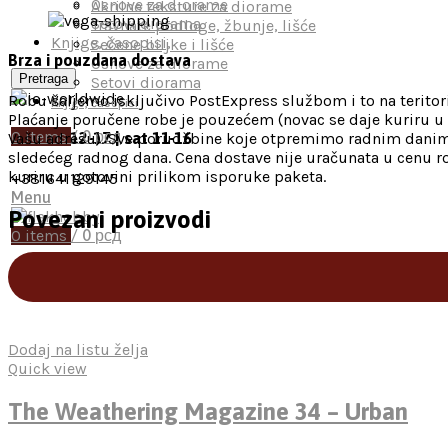
Osnove za diorame
Akrilne teksture za diorame
Setovi diorama
Travnate podloge, žbunje, lišće
Knjige, časopisi,
Sečene biljke i lišće
Brza i pouzdana dostava
Osnove za diorame
Pretraga
Setovi diorama
Robu šaljemo isključivo PostExpress službom i to na teritori
Knjige, časopisi
Plaćanje poručene robe je pouzećem (novac se daje kuriru u 
0
items
/
0
рсд
Vašu adresu). Sve porudžbine koje otpremimo radnim danima
mon-fri 12-17 | sat 11-16
sledećeg radnog dana. Cena dostave nije uračunata u cenu ro
kuriru u gotovini prilikom isporuke paketa.
+381641129145
Menu
Povezani proizvodi
0
items
/
0
рсд
Dodaj na listu želja
Quick view
The Weathering Magazine 34 – Urban