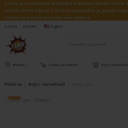
U toku je poručivanje dodataka brendova Reskit i Kelik,
Ukoliko želite više od 2 artikla neophodno je poslati m
ukoliko je potrebna pomoć oko odabira.
O nama
Kontakt
English
Makete
Dodaci za makete
Boje i razređivači
Početna
Boje i razređivači
Deep Cyan