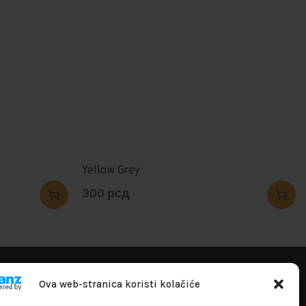
Yellow Grey
300
рсд
+381641129145
Ova web-stranica koristi kolačiće
info@flakhobby.com