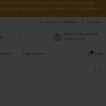
obićete odmah ponudu sa cenama za tražene proizvode.
 Svakako nas možete pozvati telefonom na broj 0641129145
Uloguj se / Registruj se
Lista želja
mon-fri 12-17 | sat 11-16
Odaberi kategoriju
+381641129145
0
0
рсд
Diorame
Knjige, časopisi