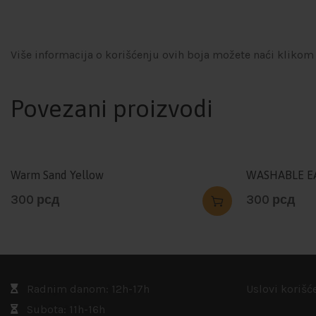
Više informacija o korišćenju ovih boja možete naći klikom
Povezani proizvodi
Warm Sand Yellow
WASHABLE E
300
рсд
300
рсд
Radnim danom: 12h-17h
Uslovi korišć
Subota: 11h-16h