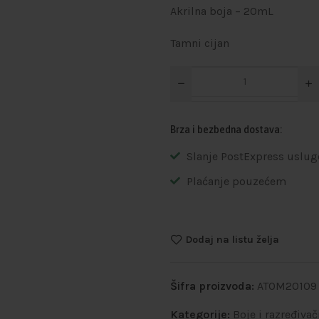
Akrilna boja – 20mL
Tamni cijan
Brza i bezbedna dostava:
Slanje PostExpress uslug
Plaćanje pouzećem
Dodaj na listu želja
Šifra proizvoda:
ATOM20109
Kategorije:
Boje i razređivač