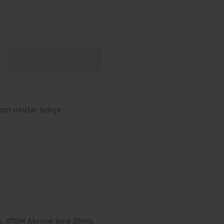
Dodaj u korpu
om unutar Srbije
i
,
ATOM Akrilne boje 20mL