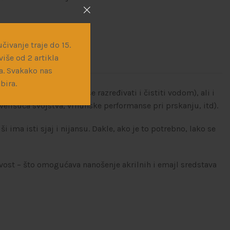
čivanje traje do 15.
iše od 2 artikla
a. Svakako nas
bira.
a, nema miris, može se razređivati i čistiti vodom), ali i
elišuća svojstva, vrhunske performanse pri prskanju, itd).
ima isti sjaj i nijansu. Dakle, ako je to potrebno, lako se
ivost – što omogućava nanošenje akrilnih i emajl sredstava