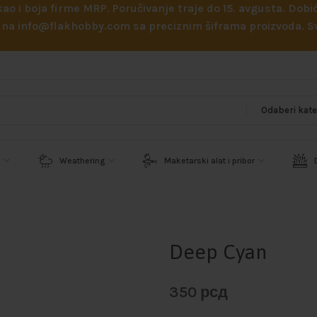
 kao i boja firme MRP. Poručivanje traje do 15. avgusta. D
ejl na info@flakhobby.com sa preciznim šiframa proizvoda.
Weathering
Maketarski alat i pribor
Deep Cyan
350
рсд