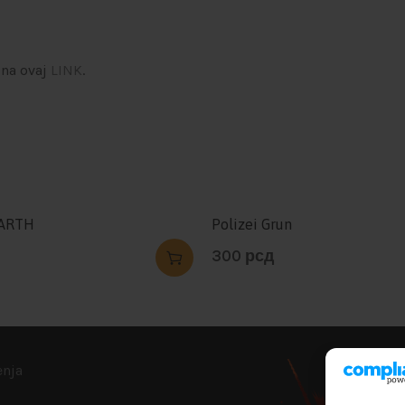
 na ovaj
LINK
.
ARTH
Polizei Grun
300
рсд
enja