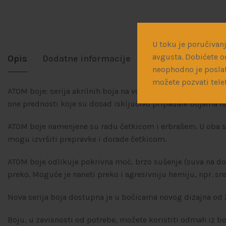
U toku je poručivanj
avgusta. Dobićete o
Opis
Dodatne informacije
Dostava
neophodno je poslat
možete pozvati tele
ATOM boje: serija akrilnih boja na vodenoj osnovi sa potpuno
one prednosti koje su dosad isključivo pripadale bojama 
ATOM boje namenjene su radu četkicom i erbrašem. U oba sluča
mogu izvršiti prepravke i dorade četkicom.
ATOM boje odlikuje pokrivna moć, brzo sušenje (suva na dod
preko. Moguće je naneti preko i agresivniju hemiju, npr. sr
Nova serija boja dostupna je u bočicama novog dizajna od 
Boju, u zavisnosti od potrebe, možete koristiti odmah iz b