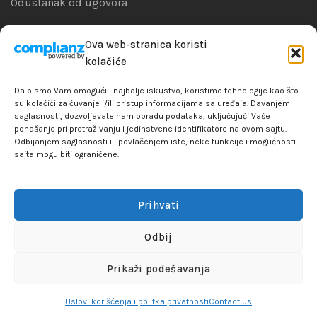
Odustanak od ugovora
Zamena artikla
Ova web-stranica koristi
kolačiće
Reklamacije i garanacije
Da bismo Vam omogućili najbolje iskustvo, koristimo tehnologije kao što
Politika privatnosti
su kolačići za čuvanje i/ili pristup informacijama sa uređaja. Davanjem
saglasnosti, dozvoljavate nam obradu podataka, uključujući Vaše
ponašanje pri pretraživanju i jedinstvene identifikatore na ovom sajtu.
Odbijanjem saglasnosti ili povlačenjem iste, neke funkcije i mogućnosti
sajta mogu biti ograničene.
+381641129145
info@flakhobby.com
Adresa: Paunova 24 - TC Banjica
Prihvati
Lokal 102, prvi sprat
Odbij
FLAKHOBBY
© 2021 Sva prava zadržana
Prikaži podešavanja
Uslovi korišćenja i politka privatnosti
Contact us
Dodaj u korpu
Shop
Lista želja
Account