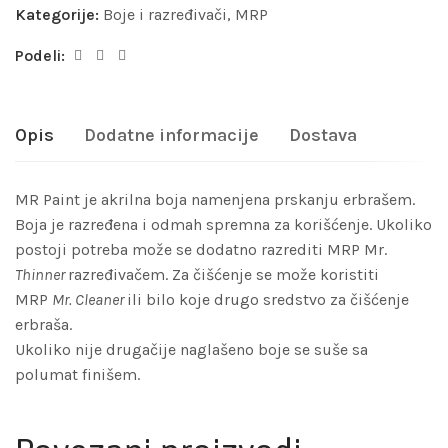
Kategorije:
Boje i razređivači
,
MRP
Podeli:
Opis
Dodatne informacije
Dostava
MR Paint je akrilna boja namenjena prskanju erbrašem.
Boja je razređena i odmah spremna za korišćenje. Ukoliko
postoji potreba može se dodatno razrediti MRP Mr.
Thinner
razređivačem. Za čišćenje se može koristiti
MRP
Mr. Cleaner
ili bilo koje drugo sredstvo za čišćenje
erbraša.
Ukoliko nije drugačije naglašeno boje se suše sa
polumat finišem.