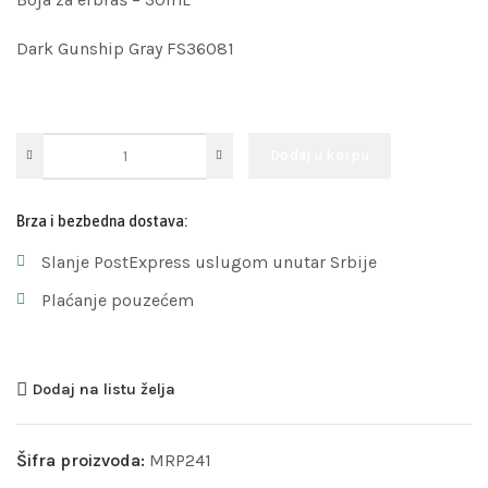
Dark Gunship Gray FS36081
Dodaj u korpu
Brza i bezbedna dostava:
Slanje PostExpress uslugom unutar Srbije
Plaćanje pouzećem
Dodaj na listu želja
Šifra proizvoda:
MRP241