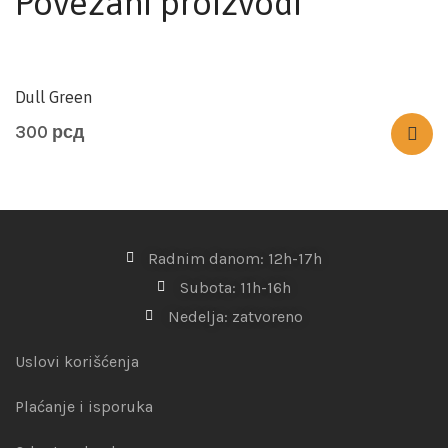
Povezani proizvodi
Dull Green
300
рсд
Radnim danom: 12h-17h
Subota: 11h-16h
Nedelja: zatvoreno
Uslovi korišćenja
Plaćanje i isporuka