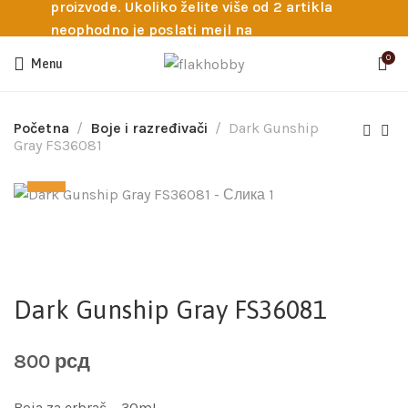
proizvode. Ukoliko želite više od 2 artikla
neophodno je poslati mejl na
info@flakhobby.com sa preciznim šiframa
0
Menu
proizvoda. Svakako nas možete pozvati
telefonom na broj 0641129145 ukoliko je
potrebna pomoć oko odabira.
Početna
Boje i razređivači
Dark Gunship
Gray FS36081
Dark Gunship Gray FS36081
800
рсд
Boja za erbraš – 30mL