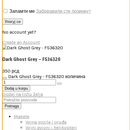
Запамти ме
Заборавили сте лозинку?
Улогуј се
No account yet?
Create an Account
Dark Ghost Grey – FS36320
350
рсд
Dark Ghost Grey - FS36320 количина
Dodaj u korpu
Dodaj na listu želja
Pretraga
Makete
Vojna vozila i oruđa
Vojni avioni i helikopteri