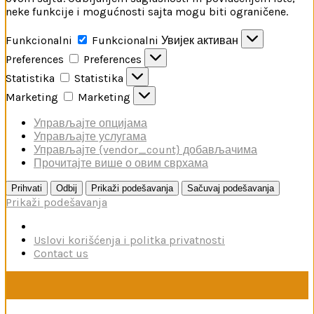
neke funkcije i mogućnosti sajta mogu biti ograničene.
Funkcionalni
Funkcionalni
Увијек активан
Preferences
Preferences
Statistika
Statistika
Marketing
Marketing
Управљајте опцијама
Управљајте услугама
Управљајте {vendor_count} добављачима
Прочитајте више о овим сврхама
Prihvati
Odbij
Prikaži podešavanja
Sačuvaj podešavanja
Prikaži podešavanja
Uslovi korišćenja i politka privatnosti
Contact us
U toku je poručivanje dodataka brendova Reskit i Kelik,