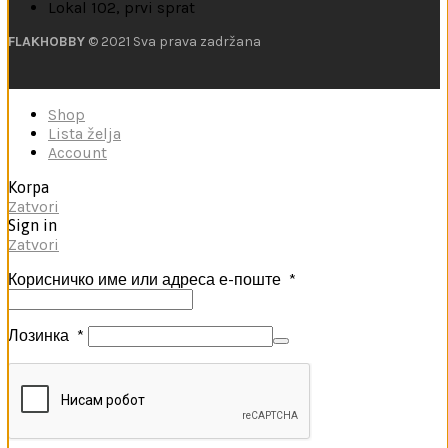
Lokal 102, prvi sprat
FLAKHOBBY
© 2021 Sva prava zadržana
Shop
Lista želja
Account
Korpa
Zatvori
Sign in
Zatvori
Корисничко име или адреса е-поште
*
Лозинка
*