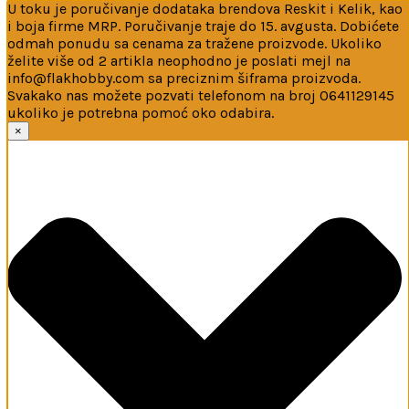
U toku je poručivanje dodataka brendova Reskit i Kelik, kao
i boja firme MRP. Poručivanje traje do 15. avgusta. Dobićete
odmah ponudu sa cenama za tražene proizvode. Ukoliko
želite više od 2 artikla neophodno je poslati mejl na
info@flakhobby.com sa preciznim šiframa proizvoda.
Svakako nas možete pozvati telefonom na broj 0641129145
ukoliko je potrebna pomoć oko odabira.
Ova web-stranica koristi kolačiće
×