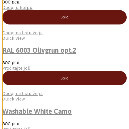
300
рсд
Dodaj u korpu
Sold
Dodaj na listu želja
Quick view
RAL 6003 Olivgrun opt.2
300
рсд
Pročitajte još
Sold
Dodaj na listu želja
Quick view
Washable White Camo
300
рсд