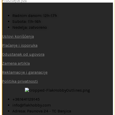
Pročitajte još
Radnim danom: 12h-17h
Subota: 11h-16h
Nedelja: zatvoreno
Uslovi korišćenja
Plaćanje i isporuka
Odustanak od ugovora
Zamena artikla
Reklamacije i garanacije
Politika privatnosti
+381641129145
info@flakhobby.com
Adresa: Paunova 24 - TC Banjica