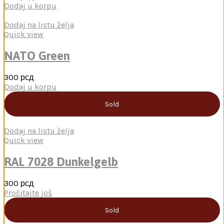
Dodaj u korpu
Dodaj na listu želja
Quick view
NATO Green
300
рсд
Dodaj u korpu
Sold
Dodaj na listu želja
Quick view
RAL 7028 Dunkelgelb
300
рсд
Pročitajte još
Sold