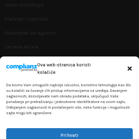
Uslovi korišćenja
Plaćanje i isporuka
Odustanak od ugovora
Zamena artikla
Reklamacije i garanacije
Ova web-stranica koristi
kolačiće
Politika privatnosti
Da bismo Vam omogućili najbolje iskustvo, koristimo tehnologije kao što
su kolačići za čuvanje i/ili pristup informacijama sa uređaja. Davanjem
saglasnosti, dozvoljavate nam obradu podataka, uključujući Vaše
ponašanje pri pretraživanju i jedinstvene identifikatore na ovom sajtu.
+381641129145
Odbijanjem saglasnosti ili povlačenjem iste, neke funkcije i mogućnosti
sajta mogu biti ograničene.
info@flakhobby.com
Adresa: Paunova 24 - TC Banjica
Prihvati
Lokal 102, prvi sprat