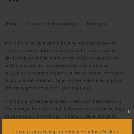
Opis
Dodatne informacije
Dostava
ATOM boje: serija akrilnih boja na vodenoj osnovi sa
potpuno novom formulom koja sadrži sve prednosti
akrila (nije toksična, nema miris, može se razređivati i
čistiti vodom), ali i one prednosti koje su dosad
isključivo pripadale bojama na
lacquer
osnovi (dopušta
visok nivo razređenosti boje, samonivelišuća svojstva,
vrhunske performanse pri prskanju, itd).
ATOM boje namenjene su radu četkicom i erbrašem. U
oba slučaja, bilo da se radi četkicom ili erbrašem, boja
kada se osuši ima isti sjaj i nijansu. Dakle, ako je to
potrebno, lako se mogu izvršiti prepravke i dorade
četkicom.
U toku je poručivanje dodataka brendova Reskit i