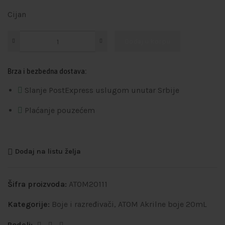
Cijan
Dodaj u korpu
Brza i bezbedna dostava:
Slanje PostExpress uslugom unutar Srbije
Plaćanje pouzećem
Dodaj na listu želja
Šifra proizvoda:
ATOM20111
Kategorije:
Boje i razređivači
,
ATOM Akrilne boje 20mL
Podeli: