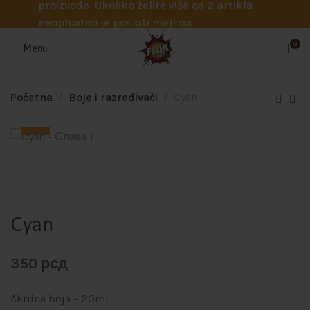
proizvode. Ukoliko želite više od 2 artikla
neophodno je poslati mejl na
info@flakhobby.com sa preciznim šiframa
0
Menu
proizvoda. Svakako nas možete pozvati
telefonom na broj 0641129145 ukoliko je
potrebna pomoć oko odabira.
Početna
Boje i razređivači
Cyan
Cyan
350
рсд
Akrilna boja – 20mL