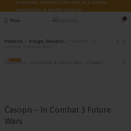
proizvode. Ukoliko želite više od 2 artikla
neophodno je poslati mejl na
info@flakhobby.com sa preciznim šiframa
0
Menu
proizvoda. Svakako nas možete pozvati
telefonom na broj 0641129145 ukoliko je
potrebna pomoć oko odabira.
Početna
Knjige, časopisi,
Časopis – In
Combat 3 Future Wars
Časopis – In Combat 3 Future
Wars