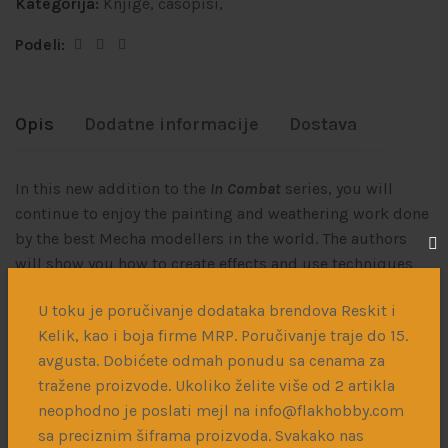
Kategorija:
Knjige, časopisi,
Podeli:
Opis
Dodatne informacije
Dostava
In this new addition to the
In Combat
series, you will
continue to enjoy the painting and weathering work done
by the best Mecha modellers in the world. The authors
will show you how to create effects and use techniques
with different levels of difficulty and weathering, so you
U toku je poručivanje dodataka brendova Reskit i
will be able to choose the difficulty level and amount of
Kelik, kao i boja firme MRP. Poručivanje traje do 15.
weathering that best suits your preferences. From simple
avgusta. Dobićete odmah ponudu sa cenama za
effects and clean finishes with little wear and tear to
tražene proizvode. Ukoliko želite više od 2 artikla
techniques adequate to represent more intense and
neophodno je poslati mejl na info@flakhobby.com
elaborate weathering effects, including the effects of
sa preciznim šiframa proizvoda. Svakako nas
battle-hardened Mechas, veterans of many battlefields.