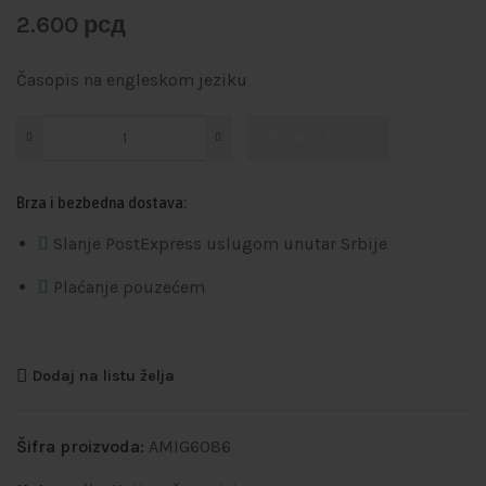
2.600
рсд
Časopis na engleskom jeziku
Dodaj u korpu
Brza i bezbedna dostava:
Slanje PostExpress uslugom unutar Srbije
Plaćanje pouzećem
Dodaj na listu želja
Šifra proizvoda:
AMIG6086