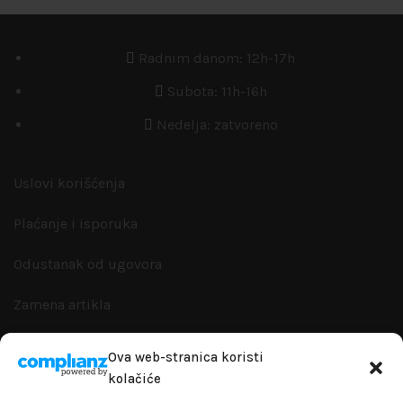
Radnim danom: 12h-17h
Subota: 11h-16h
Nedelja: zatvoreno
Uslovi korišćenja
Plaćanje i isporuka
Odustanak od ugovora
Zamena artikla
Reklamacije i garanacije
Ova web-stranica koristi
kolačiće
Politika privatnosti