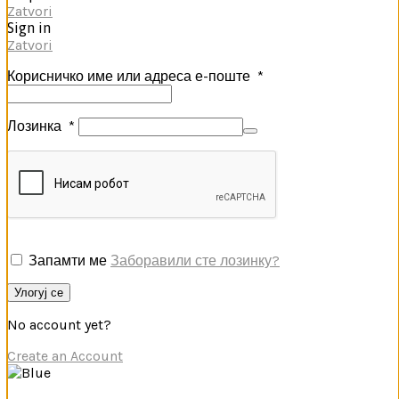
Zatvori
Sign in
Zatvori
Корисничко име или адреса е-поште
*
Лозинка
*
Запамти ме
Заборавили сте лозинку?
Улогуј се
No account yet?
Create an Account