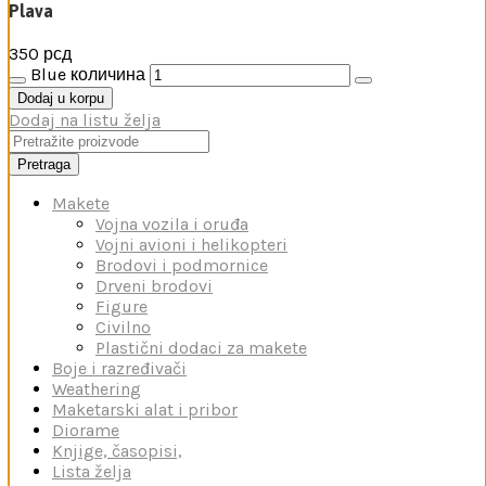
Plava
350
рсд
Blue количина
Dodaj u korpu
Dodaj na listu želja
Pretraga
Makete
Vojna vozila i oruđa
Vojni avioni i helikopteri
Brodovi i podmornice
Drveni brodovi
Figure
Civilno
Plastični dodaci za makete
Boje i razređivači
Weathering
Maketarski alat i pribor
Diorame
Knjige, časopisi,
Lista želja