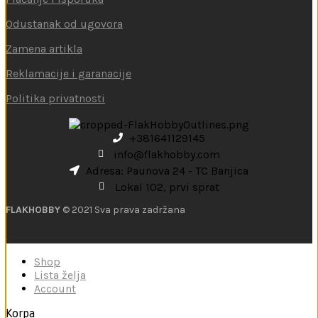
Odustanak od ugovora
Zamena artikla
Reklamacije i garanacije
Politika privatnosti
+381641129145
info@flakhobby.com
Adresa: Paunova 24 - TC Banjica
Lokal 102, prvi sprat
FLAKHOBBY
© 2021 Sva prava zadržana
Shop
Lista želja
Account
Korpa