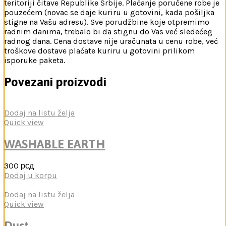
teritoriji čitave Republike Srbije. Plaćanje poručene robe je
pouzećem (novac se daje kuriru u gotovini, kada pošiljka
stigne na Vašu adresu). Sve porudžbine koje otpremimo
radnim danima, trebalo bi da stignu do Vas već sledećeg
radnog dana. Cena dostave nije uračunata u cenu robe, već
troškove dostave plaćate kuriru u gotovini prilikom
isporuke paketa.
Povezani proizvodi
Dodaj na listu želja
Quick view
WASHABLE EARTH
300
рсд
Dodaj u korpu
Dodaj na listu želja
Quick view
Dust