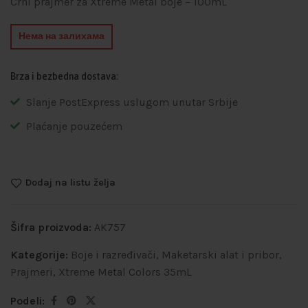
Crni prajmer za Xtreme Metal boje – 100mL
Нема на залихама
Brza i bezbedna dostava:
Slanje PostExpress uslugom unutar Srbije
Plaćanje pouzećem
Dodaj na listu želja
Šifra proizvoda:
AK757
Kategorije:
Boje i razređivači
,
Maketarski alat i pribor
,
Prajmeri
,
Xtreme Metal Colors 35mL
Podeli: