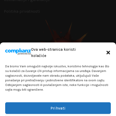
Politika privatnosti
Ova web-stranica koristi
kolačiće
Da bismo Vam omogućili najbolje iskustvo, koristimo tehnologije kao što
su kolačići za čuvanje i/ili pristup informacijama sa uređaja. Davanjem
saglasnosti, dozvoljavate nam obradu podataka, uključujući Vaše
ponašanje pri pretraživanju i jedinstvene identifikatore na ovom sajtu.
Odbijanjem saglasnosti ili povlačenjem iste, neke funkcije i mogućnosti
sajta mogu biti ograničene.
+381641129145
info@flakhobby.com
Adresa: Paunova 24 - TC Banjica
Prihvati
Lokal 102, prvi sprat