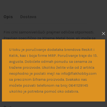
Opis
Dostava
Fini crni samonivelišući prajmer odlične otpornosti.
Pravljen specifično za Xtreme Metal boje, ali može se
koristiti i kao podloga za druge vrsta boje.
U toku je poručivanje dodataka brendova Reskit i
Spreman je za airbrush, ali se može dodatno razrediti sa
Kelik, kao i boja firme MRP. Poručivanje traje do 15.
AK470 Xtreme Cleaner/Thinner.
avgusta. Dobićete odmah ponudu sa cenama za
tražene proizvode. Ukoliko želite više od 2 artikla
neophodno je poslati mejl na info@flakhobby.com
sa preciznim šiframa proizvoda. Svakako nas
Povezani proizvodi
možete pozvati telefonom na broj 0641129145
ukoliko je potrebna pomoć oko odabira.