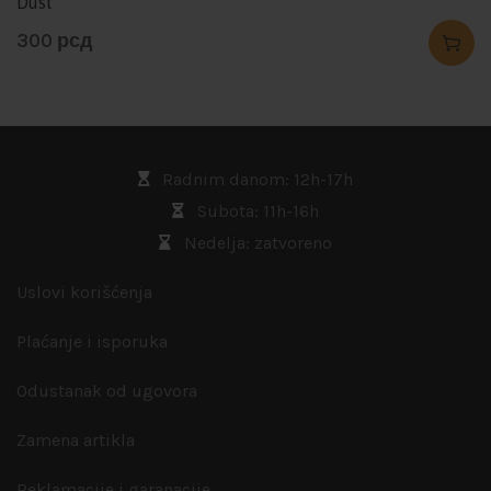
Dust
300
рсд
Radnim danom: 12h-17h
Subota: 11h-16h
Nedelja: zatvoreno
Uslovi korišćenja
Plaćanje i isporuka
Odustanak od ugovora
Zamena artikla
Reklamacije i garanacije