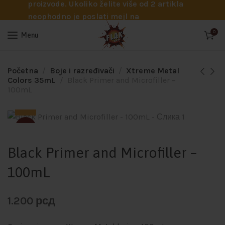
proizvode. Ukoliko želite više od 2 artikla
neophodno je poslati mejl na
info@flakhobby.com sa preciznim šiframa
0
Menu
proizvoda. Svakako nas možete pozvati
telefonom na broj 0641129145 ukoliko je
potrebna pomoć oko odabira.
Početna
Boje i razređivači
Xtreme Metal
Colors 35mL
Black Primer and Microfiller –
100mL
SOLD
Black Primer and Microfiller –
100mL
1.200
рсд