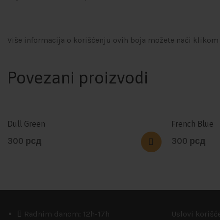
Više informacija o korišćenju ovih boja možete naći klikom
Povezani proizvodi
Dull Green
French Blue
300
рсд
300
рсд
Radnim danom: 12h-17h
Uslovi korišć