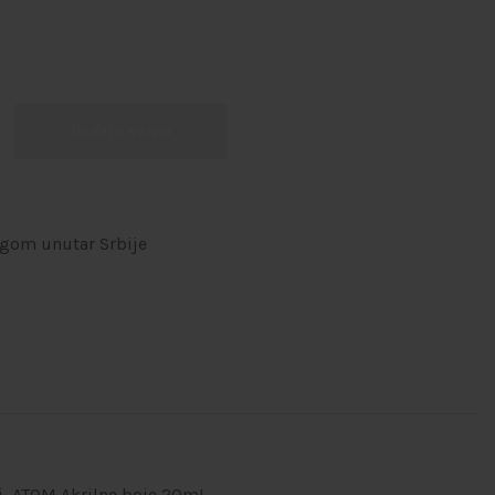
Dodaj u korpu
ugom unutar Srbije
7
i
,
ATOM Akrilne boje 20mL