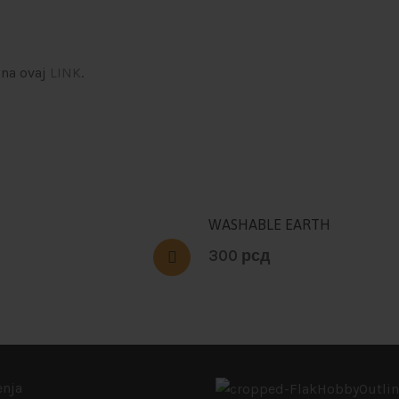
 na ovaj
LINK
.
WASHABLE EARTH
300
рсд
enja