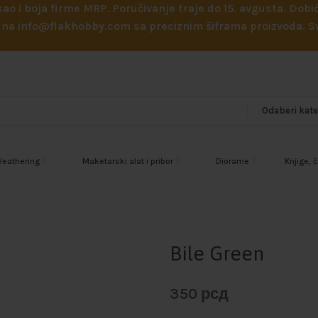
 kao i boja firme MRP. Poručivanje traje do 15. avgusta. D
ejl na info@flakhobby.com sa preciznim šiframa proizvoda.
eathering
Maketarski alat i pribor
Diorame
Knjige, 
Bile Green
350
рсд