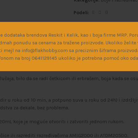
Podeli:
e dodataka brendova Reskit i Kelik, kao i boja firme MRP. Poru
dmah ponudu sa cenama za tražene proizvode. Ukoliko želite v
i mejl na info@flakhobby.com sa preciznim šiframa proizvod
 novom formulom koja sadrži sve prednosti akrila (nije toksičn
fonom na broj 0641129145 ukoliko je potrebna pomoć oko oda
na
lacquer
osnovi (dopušta visok nivo razređenosti boje, samoniv
ja, bilo da se radi četkicom ili erbrašem, boja kada se osuši 
ir u roku od 10 min, a potpuno suva u roku od 24h) i izdržlj
edstva za dekale, bez problema.
20mL koje je moguće otvoriti i zatvoriti jednom rukom.
očice ili razrediti razređivačima AMIG2000 ili ATOM20500.