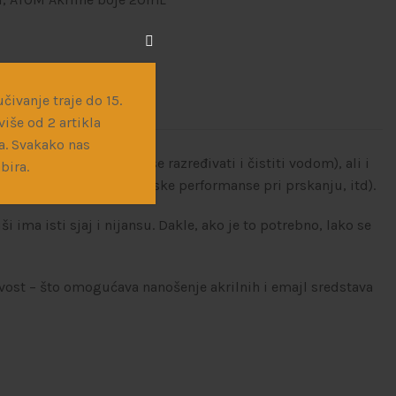
čivanje traje do 15.
iše od 2 artikla
a. Svakako nas
a, nema miris, može se razređivati i čistiti vodom), ali i
bira.
elišuća svojstva, vrhunske performanse pri prskanju, itd).
ima isti sjaj i nijansu. Dakle, ako je to potrebno, lako se
ivost – što omogućava nanošenje akrilnih i emajl sredstava