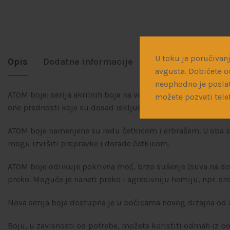
U toku je poručivanj
Opis
Dodatne informacije
Dostava
avgusta. Dobićete o
neophodno je poslat
ATOM boje: serija akrilnih boja na vodenoj osnovi sa potpuno
možete pozvati tele
one prednosti koje su dosad isključivo pripadale bojama 
ATOM boje namenjene su radu četkicom i erbrašem. U oba sluča
mogu izvršiti prepravke i dorade četkicom.
ATOM boje odlikuje pokrivna moć, brzo sušenje (suva na dod
preko. Moguće je naneti preko i agresivniju hemiju, npr. sr
Nova serija boja dostupna je u bočicama novog dizajna od 
Boju, u zavisnosti od potrebe, možete koristiti odmah iz b