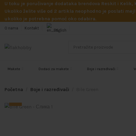
U toku je poručivanje dodataka brendova Reskit i Kelik,
Ukoliko želite više od 2 artikla neophodno je poslati m
ukoliko je potrebna pomoć oko odabira.
O nama
Kontakt
English
Makete
Dodaci za makete
Boje i razređivači
W
Početna
Boje i razređivači
Bile Green