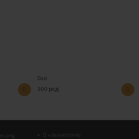
Dust
300
рсд
+381641129145