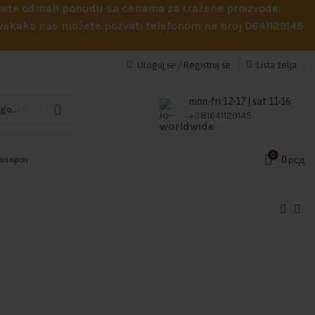
obićete odmah ponudu sa cenama za tražene proizvode.
 Svakako nas možete pozvati telefonom na broj 0641129145
Uloguj se / Registruj se
Lista želja
mon-fri 12-17 | sat 11-16
Odaberi kategoriju
+381641129145
0
0
рсд
časopisi