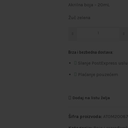
Akrilna boja – 20mL
Žuč zelena
Brza i bezbedna dostava:
Slanje PostExpress usl
Plaćanje pouzećem
Dodaj na listu želja
Šifra proizvoda:
ATOM2008
Kategorije:
Boje i razređivač