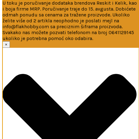
U toku je poručivanje dodataka brendova Reskit i Kelik, kao
i boja firme MRP. Poručivanje traje do 15. avgusta. Dobićete
odmah ponudu sa cenama za tražene proizvode. Ukoliko
želite više od 2 artikla neophodno je poslati mejl na
info@flakhobby.com sa preciznim šiframa proizvoda.
Svakako nas možete pozvati telefonom na broj 0641129145
ukoliko je potrebna pomoć oko odabira.
Ova web-stranica koristi kolačiće
×