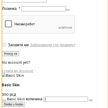
Лозинка
*
Запамти ме
Заборавили сте лозинку?
Улогуј се
No account yet?
Create an Account
Basic Skin
350
рсд
Basic Skin количина
Dodaj u korpu