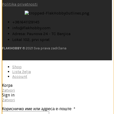
Politika privatnosti
+381641129145
info@flakhobby.com
Adresa: Paunova 24 - TC Banjica
Lokal 102, prvi sprat
FLAKHOBBY
© 2021 Sva prava zadržana
Shop
Lista želja
Account
Korpa
Zatvori
Sign in
Zatvori
Корисничко име или адреса е-поште
*