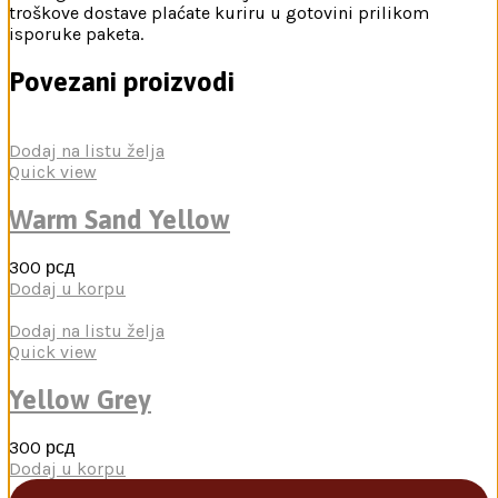
troškove dostave plaćate kuriru u gotovini prilikom
isporuke paketa.
Povezani proizvodi
Dodaj na listu želja
Quick view
Warm Sand Yellow
300
рсд
Dodaj u korpu
Dodaj na listu želja
Quick view
Yellow Grey
300
рсд
Dodaj u korpu