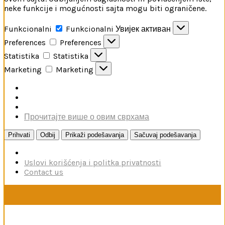
neke funkcije i mogućnosti sajta mogu biti ograničene.
Funkcionalni
Funkcionalni
Увијек активан
Preferences
Preferences
Statistika
Statistika
Marketing
Marketing
Прочитајте више о овим сврхама
Prihvati
Odbij
Prikaži podešavanja
Sačuvaj podešavanja
Uslovi korišćenja i politka privatnosti
Contact us
U toku je poručivanje dodataka brendova Reskit i Kelik,
kao i boja firme MRP. Poručivanje traje do 15. avgusta.