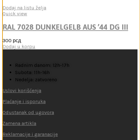
Dodaj na listu želja
Quick view
RAL 7028 DUNKELGELB AUS ’44 DG III
300
рсд
Dodaj u korpu
Radnim danom: 12h-17h
Subota: 11h-16h
Nedelja: zatvoreno
Uslovi korišćenja
Plaćanje i isporuka
Odustanak od ugovora
Zamena artikla
Reklamacije i garanacije