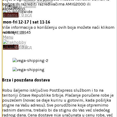
Setovi diorama
bočice ili razrediti razređivačima AMIG2000 ili
Pretraga
Knjige, časopisi
ATOM20500.
0
items
/
0
рсд
mon-fri 12-17 | sat 11-16
Više informacija o korišćenju ovih boja možete naći klikom
na ovaj
LINK
.
+381641129145
Menu
Brand
AMMO
0
items
/
0
рсд
Brza i pouzdana dostava
Robu šaljemo isključivo PostExpress službom i to na
teritoriji čitave Republike Srbije. Plaćanje poručene robe je
pouzećem (novac se daje kuriru u gotovini, kada pošiljka
stigne na Vašu adresu). Sve porudžbine koje otpremimo
radnim danima, trebalo bi da stignu do Vas već sledećeg
radnog dana. Cena dostave nije uračunata u cenu robe, već