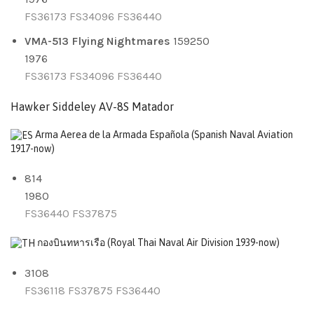
FS36173
FS34096
FS36440
VMA-513 Flying Nightmares
159250
1976
FS36173
FS34096
FS36440
Hawker Siddeley AV-8S Matador
Arma Aerea de la Armada Española
(Spanish Naval Aviation
1917-now)
814
1980
FS36440
FS37875
กองบินทหารเรือ
(Royal Thai Naval Air Division 1939-now)
3108
FS36118
FS37875
FS36440