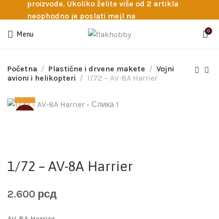
proizvode. Ukoliko želite više od 2 artikla
neophodno je poslati mejl na
info@flakhobby.com sa preciznim šiframa
0
Menu
proizvoda. Svakako nas možete pozvati
telefonom na broj 0641129145 ukoliko je
potrebna pomoć oko odabira.
Početna
Plastične i drvene makete
Vojni
avioni i helikopteri
1/72 – AV-8A Harrier
SOLD
1/72 – AV-8A Harrier
2.600
рсд
AV-8A Harrier