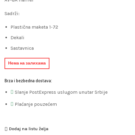
Sadrži:
Plastična maketa 1-72
Dekali
Sastavnica
Нема на залихама
Brza i bezbedna dostava:
Slanje PostExpress uslugom unutar Srbije
Plaćanje pouzećem
Dodaj na listu želja