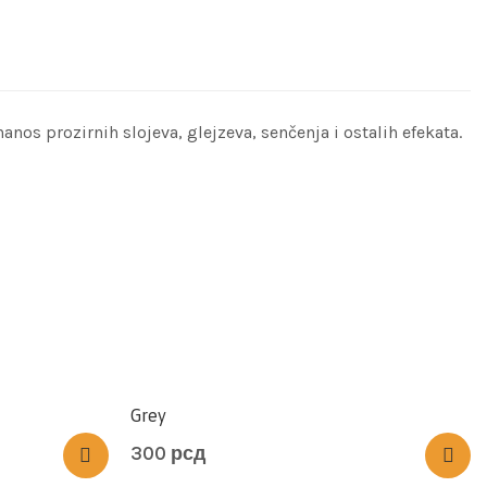
nos prozirnih slojeva, glejzeva, senčenja i ostalih efekata.
Grey
300
рсд