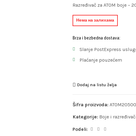
Razređivač za ATOM boje – 
Нема на залихама
Brza i bezbedna dostava:
Slanje PostExpress uslug
Plaćanje pouzećem
Dodaj na listu želja
Šifra proizvoda:
ATOM2050
Kategorije:
Boje i razređivač
Podeli: