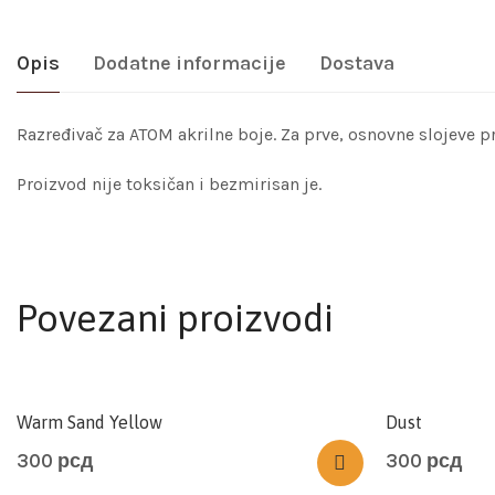
Opis
Dodatne informacije
Dostava
Razređivač za ATOM akrilne boje. Za prve, osnovne slojeve pre
Proizvod nije toksičan i bezmirisan je.
Povezani proizvodi
Warm Sand Yellow
Dust
300
рсд
300
рсд