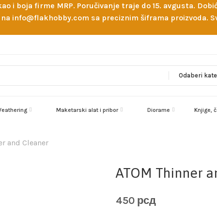
 kao i boja firme MRP. Poručivanje traje do 15. avgusta. D
ejl na info@flakhobby.com sa preciznim šiframa proizvoda.
eathering
Maketarski alat i pribor
Diorame
Knjige, 
r and Cleaner
ATOM Thinner a
450
рсд