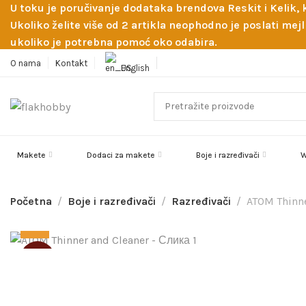
U toku je poručivanje dodataka brendova Reskit i Kelik,
Ukoliko želite više od 2 artikla neophodno je poslati m
ukoliko je potrebna pomoć oko odabira.
O nama
Kontakt
English
Makete
Dodaci za makete
Boje i razređivači
W
Početna
Boje i razređivači
Razređivači
ATOM Thinne
SOLD