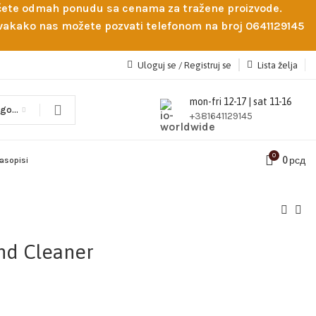
obićete odmah ponudu sa cenama za tražene proizvode.
 Svakako nas možete pozvati telefonom na broj 0641129145
Uloguj se / Registruj se
Lista želja
mon-fri 12-17 | sat 11-16
Odaberi kategoriju
+381641129145
0
0
рсд
časopisi
nd Cleaner