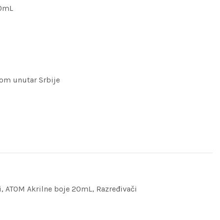
20mL
om unutar Srbije
0
i
,
ATOM Akrilne boje 20mL
,
Razređivači