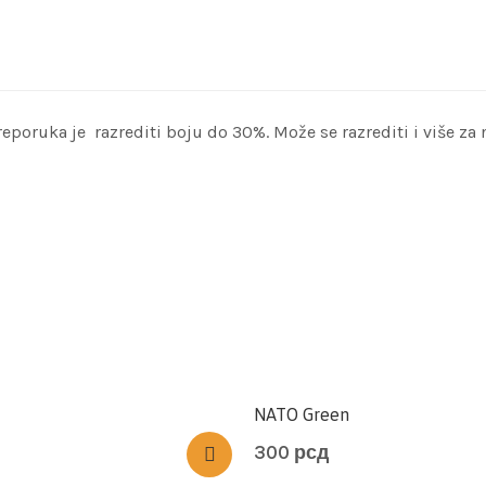
poruka je razrediti boju do 30%. Može se razrediti i više za na
NATO Green
300
рсд