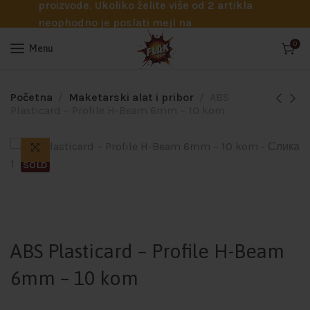
proizvode. Ukoliko želite više od 2 artikla
neophodno je poslati mejl na
info@flakhobby.com sa preciznim šiframa
0
Menu
proizvoda. Svakako nas možete pozvati
telefonom na broj 0641129145 ukoliko je
potrebna pomoć oko odabira.
Početna
Maketarski alat i pribor
ABS
Plasticard – Profile H-Beam 6mm – 10 kom
SOLD
ABS Plasticard – Profile H-Beam
6mm – 10 kom