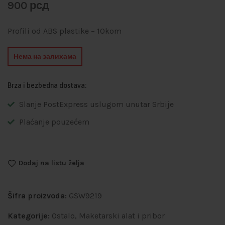
900
рсд
Profili od ABS plastike – 10kom
Нема на залихама
Brza i bezbedna dostava:
Slanje PostExpress uslugom unutar Srbije
Plaćanje pouzećem
Dodaj na listu želja
Šifra proizvoda:
GSW9219
Kategorije:
Ostalo
,
Maketarski alat i pribor