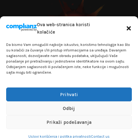
Ova web-stranica koristi
kolačiće
Da bismo Vam omogućili najbolje iskustvo, koristimo tehnologije kao što
su kolačići za čuvanje i/ili pristup informacijama sa uređaja. Davanjem
saglasnosti, dozvoljavate nam obradu podataka, uključujući Vaše
ponašanje pri pretraživanju i jedinstvene identifikatore na ovom sajtu.
Odbijanjem saglasnosti ili povlačenjem iste, neke funkcije i mogućnosti
sajta mogu biti ograničene.
+381641129145
info@flakhobby.com
Adresa: Paunova 24 - TC Banjica
Prihvati
Lokal 102, prvi sprat
Odbij
FLAKHOBBY
© 2021 Sva prava zadržana
Prikaži podešavanja
Uslovi korišćenja i politka privatnosti
Contact us