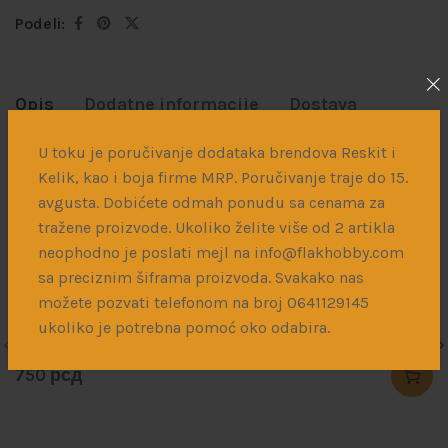
Podeli:
Opis
Dodatne informacije
Dostava
U toku je poručivanje dodataka brendova Reskit i
Profili od ABS plastike – 10kom
Kelik, kao i boja firme MRP. Poručivanje traje do 15.
avgusta. Dobićete odmah ponudu sa cenama za
tražene proizvode. Ukoliko želite više od 2 artikla
Povezani proizvodi
neophodno je poslati mejl na info@flakhobby.com
sa preciznim šiframa proizvoda. Svakako nas
možete pozvati telefonom na broj 0641129145
ukoliko je potrebna pomoć oko odabira.
SOLD
Stainless Steel Shakers
750
рсд