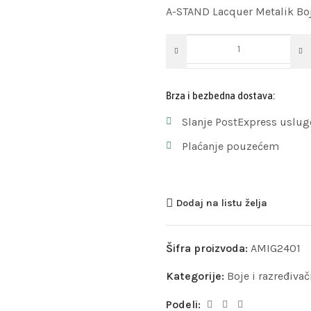
A-STAND Lacquer Metalik Bo
Brza i bezbedna dostava:
Slanje PostExpress uslug
Plaćanje pouzećem
Dodaj na listu želja
Šifra proizvoda:
AMIG2401
Kategorije:
Boje i razređivač
Podeli: