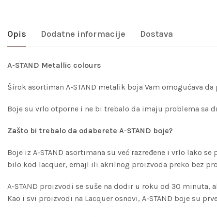
Opis
Dodatne informacije
Dostava
A-STAND Metallic colours
Širok asortiman A-STAND metalik boja Vam omogućava da posti
Boje su vrlo otporne i ne bi trebalo da imaju problema sa 
Zašto bi trebalo da odaberete A-STAND boje?
Boje iz A-STAND asortimana su već razređene i vrlo lako se 
bilo kod lacquer, emajl ili akrilnog proizvoda preko bez p
A-STAND proizvodi se suše na dodir u roku od 30 minuta, ali
Kao i svi proizvodi na Lacquer osnovi, A-STAND boje su prv