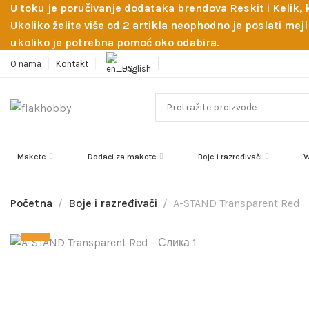
U toku je poručivanje dodataka brendova Reskit i Kelik,
Ukoliko želite više od 2 artikla neophodno je poslati m
ukoliko je potrebna pomoć oko odabira.
O nama
Kontakt
English
Makete
Dodaci za makete
Boje i razređivači
W
Početna
Boje i razređivači
A-STAND Transparent Red