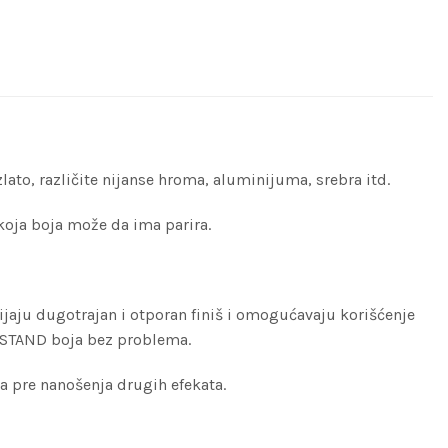
ato, različite nijanse hroma, aluminijuma, srebra itd.
koja boja može da ima parira.
ijaju dugotrajan i otporan finiš i omogućavaju korišćenje
A-STAND boja bez problema.
ja pre nanošenja drugih efekata.