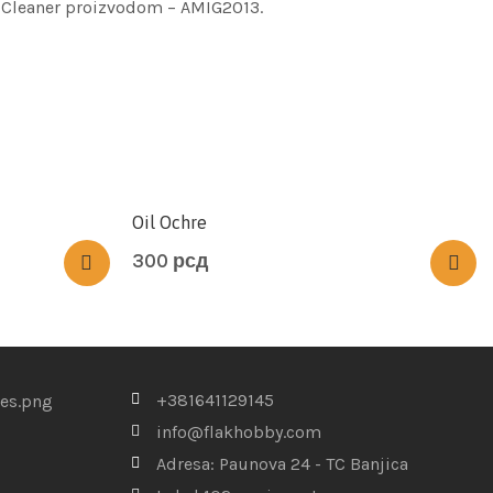
& Cleaner proizvodom – AMIG2013.
Oil Ochre
300
рсд
+381641129145
info@flakhobby.com
Adresa: Paunova 24 - TC Banjica