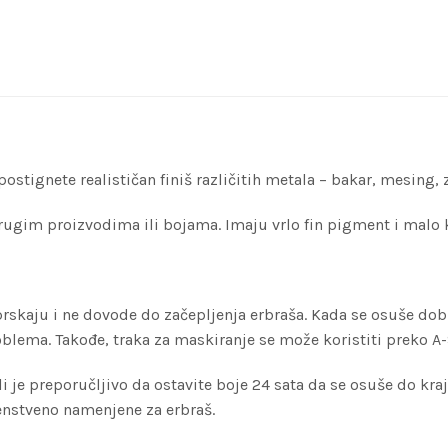
gnete realističan finiš različitih metala – bakar, mesing, zl
drugim proizvodima ili bojama. Imaju vrlo fin pigment i malo 
prskaju i ne dovode do začepljenja erbraša. Kada se osuše dob
roblema. Takođe, traka za maskiranje se može koristiti preko 
 je preporučljivo da ostavite boje 24 sata da se osuše do kra
enstveno namenjene za erbraš.