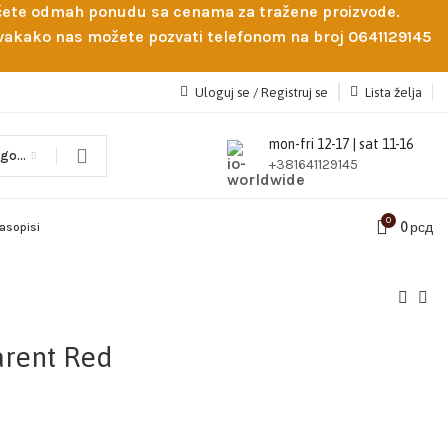
obićete odmah ponudu sa cenama za tražene proizvode.
 Svakako nas možete pozvati telefonom na broj 0641129145
Uloguj se / Registruj se
Lista želja
mon-fri 12-17 | sat 11-16
Odaberi kategoriju
+381641129145
0
0
рсд
časopisi
arent Red