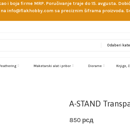
 kao i boja firme MRP. Poručivanje traje do 15. avgusta. D
ejl na info@flakhobby.com sa preciznim šiframa proizvoda.
eathering
Maketarski alat i pribor
Diorame
Knjige, 
A-STAND Transp
850
рсд