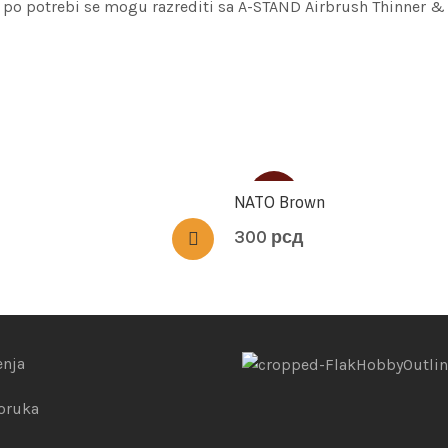
, po potrebi se mogu razrediti sa A-STAND Airbrush Thinner 
SOLD
NATO Brown
300
рсд
enja
poruka