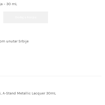
ja – 30 mL
Dodaj u korpu
om unutar Srbije
i
,
A-Stand Metallic Lacquer 30mL