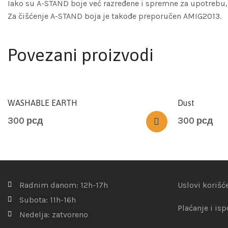
Iako su A-STAND boje već razređene i spremne za upotrebu
Za čišćenje A-STAND boja je takođe preporučen AMIG2013.
Povezani proizvodi
WASHABLE EARTH
Dust
300
рсд
300
рсд
Radnim danom: 12h-17h
Uslovi korišć
Subota: 11h-16h
Plaćanje i is
Nedelja: zatvoreno