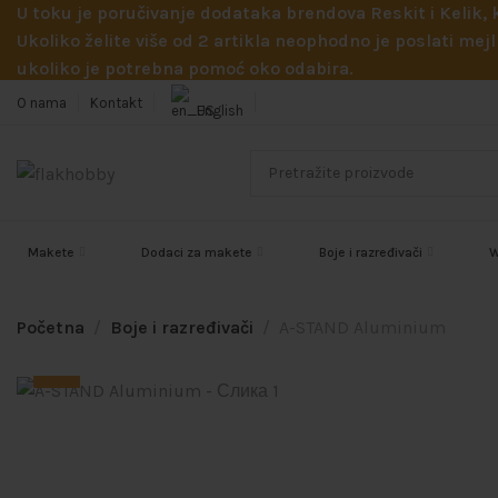
U toku je poručivanje dodataka brendova Reskit i Kelik,
Ukoliko želite više od 2 artikla neophodno je poslati m
ukoliko je potrebna pomoć oko odabira.
O nama
Kontakt
English
Makete
Dodaci za makete
Boje i razređivači
W
Početna
Boje i razređivači
A-STAND Aluminium