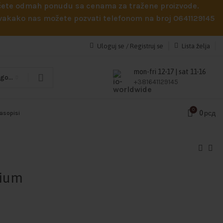
obićete odmah ponudu sa cenama za tražene proizvode.
 Svakako nas možete pozvati telefonom na broj 0641129145
Uloguj se / Registruj se
Lista želja
mon-fri 12-17 | sat 11-16
Odaberi kategoriju
+381641129145
0
0
рсд
časopisi
nium