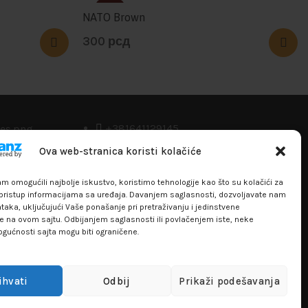
SOLD
NATO Brown
300
рсд
+381641129145
Ova web-stranica koristi kolačiće
info@flakhobby.com
Adresa: Paunova 24 - TC Banjica
 omogućili najbolje iskustvo, koristimo tehnologije kao što su kolačići za
i pristup informacijama sa uređaja. Davanjem saglasnosti, dozvoljavate nam
Lokal 102, prvi sprat
aka, uključujući Vaše ponašanje pri pretraživanju i jedinstvene
re na ovom sajtu. Odbijanjem saglasnosti ili povlačenjem iste, neke
ogućnosti sajta mogu biti ograničene.
ihvati
Odbij
Prikaži podešavanja