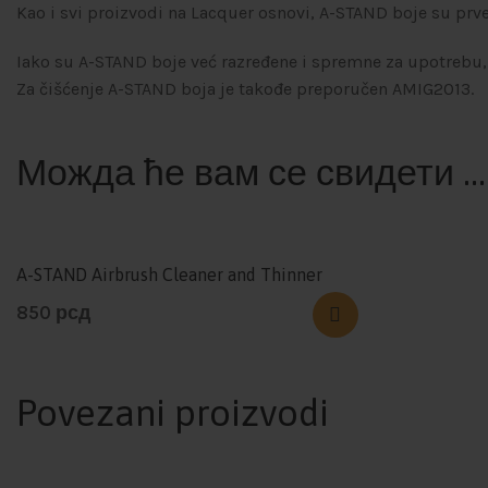
Kao i svi proizvodi na Lacquer osnovi, A-STAND boje su prv
Iako su A-STAND boje već razređene i spremne za upotrebu
Za čišćenje A-STAND boja je takođe preporučen AMIG2013.
Можда ће вам се свидети …
A-STAND Airbrush Cleaner and Thinner
850
рсд
Povezani proizvodi