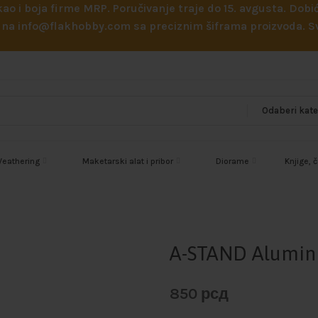
 kao i boja firme MRP. Poručivanje traje do 15. avgusta. D
ejl na info@flakhobby.com sa preciznim šiframa proizvoda.
eathering
Maketarski alat i pribor
Diorame
Knjige, 
A-STAND Alumi
850
рсд