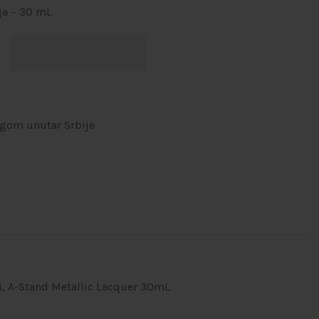
ja – 30 mL
Dodaj u korpu
ugom unutar Srbije
i
,
A-Stand Metallic Lacquer 30mL