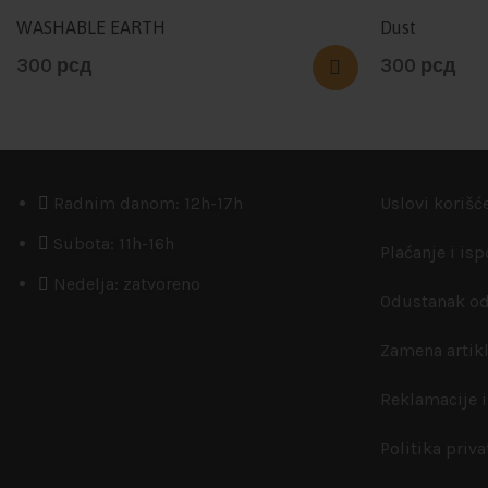
WASHABLE EARTH
Dust
300
рсд
300
рсд
Radnim danom: 12h-17h
Uslovi korišć
Subota: 11h-16h
Plaćanje i is
Nedelja: zatvoreno
Odustanak od
Zamena artik
Reklamacije i
Politika priva