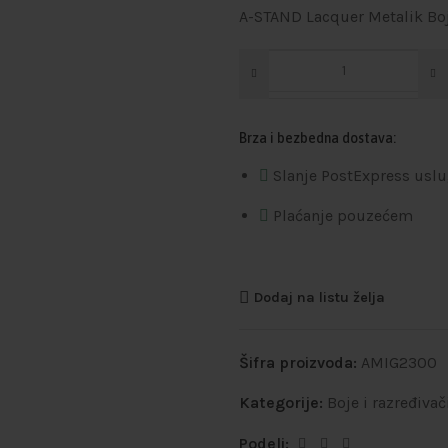
A-STAND Lacquer Metalik Bo
Brza i bezbedna dostava:
Slanje PostExpress usl
Plaćanje pouzećem
Dodaj na listu želja
Šifra proizvoda:
AMIG2300
Kategorije:
Boje i razređivač
Podeli: