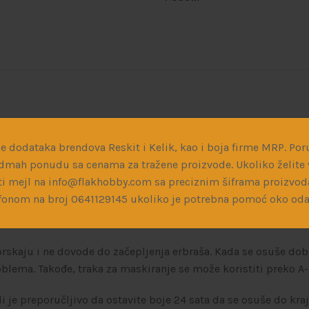
gnete realističan finiš različitih metala – bakar, mesing, zl
e dodataka brendova Reskit i Kelik, kao i boja firme MRP. Poru
drugim proizvodima ili bojama. Imaju vrlo fin pigment i malo 
dmah ponudu sa cenama za tražene proizvode. Ukoliko želite v
i mejl na info@flakhobby.com sa preciznim šiframa proizvod
fonom na broj 0641129145 ukoliko je potrebna pomoć oko oda
prskaju i ne dovode do začepljenja erbraša. Kada se osuše dob
roblema. Takođe, traka za maskiranje se može koristiti preko 
 je preporučljivo da ostavite boje 24 sata da se osuše do kra