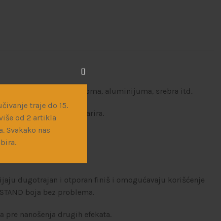
ato, različite nijanse hroma, aluminijuma, srebra itd.
čivanje traje do 15.
koja boja može da ima parira.
iše od 2 artikla
a. Svakako nas
bira.
ijaju dugotrajan i otporan finiš i omogućavaju korišćenje
A-STAND boja bez problema.
ja pre nanošenja drugih efekata.