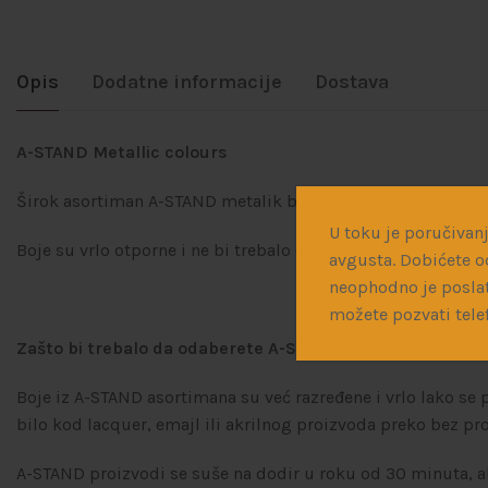
Opis
Dodatne informacije
Dostava
A-STAND Metallic colours
Širok asortiman A-STAND metalik boja Vam omogućava da posti
U toku je poručivanj
Boje su vrlo otporne i ne bi trebalo da imaju problema sa 
avgusta. Dobićete o
neophodno je poslat
možete pozvati tele
Zašto bi trebalo da odaberete A-STAND boje?
Boje iz A-STAND asortimana su već razređene i vrlo lako se 
bilo kod lacquer, emajl ili akrilnog proizvoda preko bez p
A-STAND proizvodi se suše na dodir u roku od 30 minuta, ali