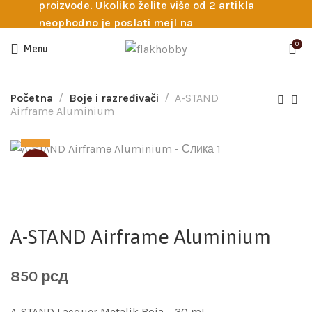
proizvode. Ukoliko želite više od 2 artikla
neophodno je poslati mejl na
info@flakhobby.com sa preciznim šiframa
0
Menu
proizvoda. Svakako nas možete pozvati
telefonom na broj 0641129145 ukoliko je
potrebna pomoć oko odabira.
Početna
Boje i razređivači
A-STAND
Airframe Aluminium
SOLD
A-STAND Airframe Aluminium
850
рсд
A-STAND Lacquer Metalik Boja – 30 mL