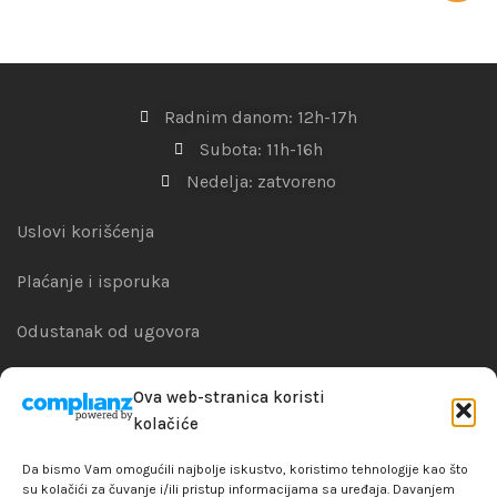
Radnim danom: 12h-17h
Subota: 11h-16h
Nedelja: zatvoreno
Uslovi korišćenja
Plaćanje i isporuka
Odustanak od ugovora
Zamena artikla
Ova web-stranica koristi
kolačiće
Reklamacije i garanacije
Da bismo Vam omogućili najbolje iskustvo, koristimo tehnologije kao što
Politika privatnosti
su kolačići za čuvanje i/ili pristup informacijama sa uređaja. Davanjem