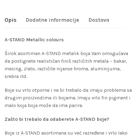
Opis
Dodatne informacije
Dostava
A-STAND Metallic colours
Širok asortiman A-STAND metalik boja Vam omogućava
da postignete realističan finiš različitih metala – bakar,
mesing, zlato, različite nijanse hroma, aluminijuma,
srebra itd.
Boje su vrlo otporne i ne bi trebalo da imaju problema sa
drugim proizvodima ili bojama. Imaju vrlo fin pigment i
malo koja boja može da ima parira.
Zašto bi trebalo da odaberete A-STAND boje?
Boje iz A-STAND asortimana su već razređene i vrlo lako