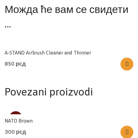
Можда ће вам се свидети
…
A-STAND Airbrush Cleaner and Thinner
850
рсд
Povezani proizvodi
SOLD
NATO Brown
300
рсд