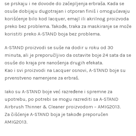
se prskaju i ne dovode do začepljenja erbraša. Kada se
osuše dobijaju dugotrajan i otporan finiš i omogućavaju
korišćenje bilo kod lacquer, emajl ili akrilnog proizvoda
preko bez problema. Takođe, traka za maskiranje se može
koristiti preko A-STAND boja bez problema.
A-STAND proizvodi se suše na dodir u roku od 30
minuta, ali je preporučljivo da ostavite boje 24 sata da se
osuše do kraja pre nanošenja drugih efekata.
Kao i svi proizvodi na Lacquer osnovi, A-STAND boje su
prvenstveno namenjene za erbraš.
Iako su A-STAND boje već razređene i spremne za
upotrebu, po potrebi se mogu razrediti sa A-STAND
Airbrush Thinner & Cleaner proizvodom – AMIG2013.
Za čišćenje A-STAND boja je takođe preporučen
AMIG2013.