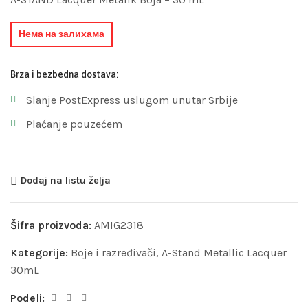
Нема на залихама
Brza i bezbedna dostava:
Slanje PostExpress uslugom unutar Srbije
Plaćanje pouzećem
Dodaj na listu želja
Šifra proizvoda:
AMIG2318
Kategorije:
Boje i razređivači
,
A-Stand Metallic Lacquer
30mL
Podeli: