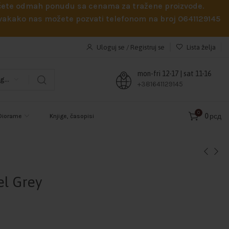
obićete odmah ponudu sa cenama za tražene proizvode.
 Svakako nas možete pozvati telefonom na broj 0641129145
Uloguj se / Registruj se
Lista želja
mon-fri 12-17 | sat 11-16
Odaberi kategoriju
+381641129145
0
0
рсд
Diorame
Knjige, časopisi
el Grey