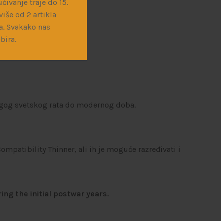
čivanje traje do 15.
iše od 2 artikla
a. Svakako nas
bira.
rugog svetskog rata do modernog doba.
mpatibility Thinner, ali ih je moguće razređivati i
ing the initial postwar years.