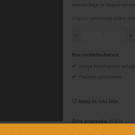
Akrilna boja na
lacquer
osnov
U opisu proizvoda više o na
Brza i bezbedna dostava:
Slanje PostExpress uslug
Plaćanje pouzećem
Dodaj na listu želja
Šifra proizvoda:
RC979
Kategorije:
Boje i razređivač