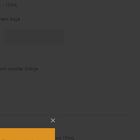
i – 17mL
meni boja
Dodaj u korpu
om unutar Srbije
i
,
AK Interactive Real Colors 17mL