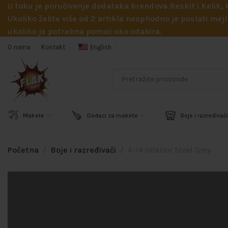
U toku je poručivanje dodataka brendova Reskit i Kelik,
Ukoliko želite više od 2 artikla neophodno je poslati m
ukoliko je potrebna pomoć oko odabira.
O nama
Kontakt
English
Makete
Dodaci za makete
Boje i razređivači
Početna
Boje i razređivači
A-14 Interior Steel Grey