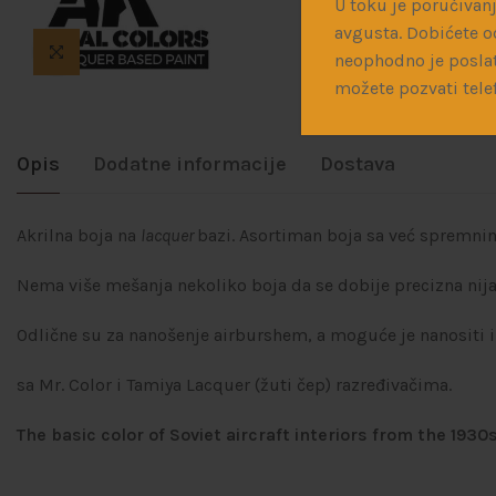
U toku je poručivanj
avgusta. Dobićete o
neophodno je poslat
možete pozvati tele
Opis
Dodatne informacije
Dostava
Akrilna boja na
lacquer
bazi. Asortiman boja sa već spremni
Nema više mešanja nekoliko boja da se dobije precizna nij
Odlične su za nanošenje airburshem, a moguće je nanositi ih
sa Mr. Color i Tamiya Lacquer (žuti čep) razređivačima.
The basic color of Soviet aircraft interiors from the 193