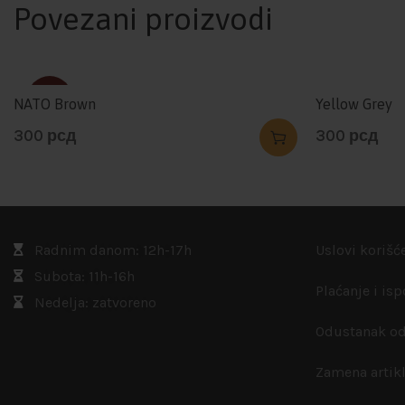
Povezani proizvodi
SOLD
NATO Brown
Yellow Grey
300
рсд
300
рсд
Radnim danom: 12h-17h
Uslovi korišć
Subota: 11h-16h
Plaćanje i is
Nedelja: zatvoreno
Odustanak od
Zamena artik