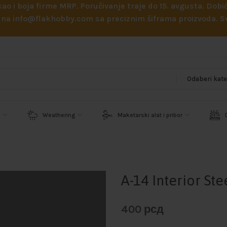
 kao i boja firme MRP. Poručivanje traje do 15. avgusta. D
ejl na info@flakhobby.com sa preciznim šiframa proizvoda.
Weathering
Maketarski alat i pribor
A-14 Interior Ste
400
рсд