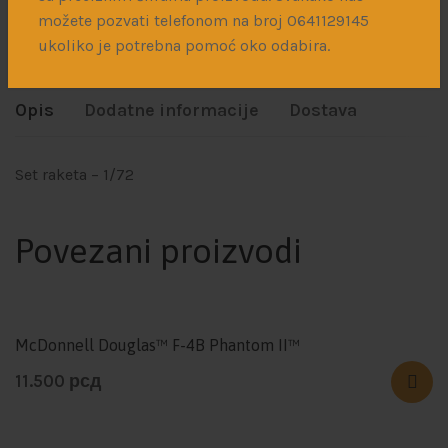
možete pozvati telefonom na broj 0641129145
Podeli:
ukoliko je potrebna pomoć oko odabira.
Opis
Dodatne informacije
Dostava
Set raketa – 1/72
Povezani proizvodi
McDonnell Douglas™ F-4B Phantom II™
11.500
рсд