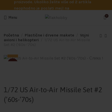
proizvode. Ukoliko želite više od 2 artikla
neophodno je poslati mejl na
info@flakhobby.com sa preciznim šiframa
0
Menu
proizvoda. Svakako nas možete pozvati
telefonom na broj 0641129145 ukoliko je
potrebna pomoć oko odabira.
Početna
Plastične i drvene makete
Vojni
avioni i helikopteri
1/72 US Air-to-Air Missile
Set #2 (’60s-’70s)
SOLD
1/72 US Air-to-Air Missile Set #2
(’60s-’70s)