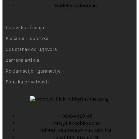
Nedelja: zatvoreno
Uslovi korišćenja
Plaćanje i isporuka
Odustanak od ugovora
Zamena artikla
Reklamacije i garanacije
Politika privatnosti
+381641129145
info@flakhobby.com
Adresa: Paunova 24 - TC Banjica
Lokal 102, prvi sprat