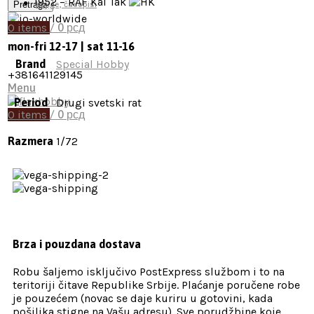
1952
– RAF Kai Tak
Pretraga
Knjige, časopisi
0
items
/
0
рсд
mon-fri 12-17 | sat 11-16
Brand
Special Hobby
+381641129145
Menu
Period
Drugi svetski rat
0
items
/
0
рсд
Razmera
1/72
Brza i pouzdana dostava
Robu šaljemo isključivo PostExpress službom i to na
teritoriji čitave Republike Srbije. Plaćanje poručene robe
je pouzećem (novac se daje kuriru u gotovini, kada
pošiljka stigne na Vašu adresu). Sve porudžbine koje