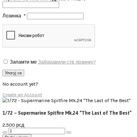
Лозинка
*
Запамти ме
Заборавили сте лозинку?
Улогуј се
No account yet?
Create an Account
1/72 – Supermarine Spitfire Mk.24 “The Last of The Best”
2.500
рсд