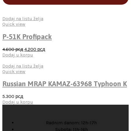
Dodaj na listu želja
Quick view
P-51K Profipack
4.600
рсд
4.200
рсд
Dodaj u korpu
Dodaj na listu želja
Quick view
Russian MRAP KAMAZ-63968 Typhoon K
5.300
рсд
Dodaj u korpu
Radnim danom: 12h-17h
Subota: 11h-16h