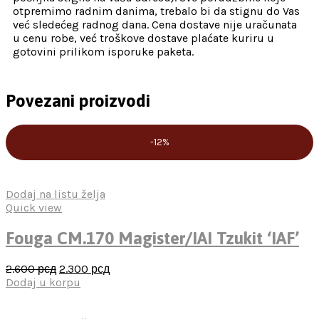
otpremimo radnim danima, trebalo bi da stignu do Vas
već sledećeg radnog dana. Cena dostave nije uračunata
u cenu robe, već troškove dostave plaćate kuriru u
gotovini prilikom isporuke paketa.
Povezani proizvodi
-12%
Dodaj na listu želja
Quick view
Fouga CM.170 Magister/IAI Tzukit ‘IAF’
2.600
рсд
2.300
рсд
Dodaj u korpu