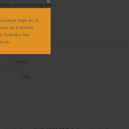
odaci za doradu maketa
čivanje traje do 15.
iše od 2 artikla
a. Svakako nas
bira.
Master
1/72