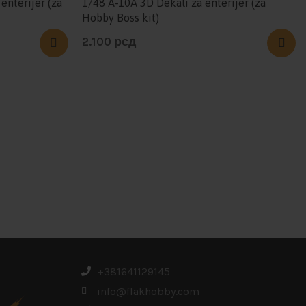
enterijer (za
1/48 A-10A 3D Dekali za enterijer (za
Hobby Boss kit)
2.100
рсд
+381641129145
info@flakhobby.com