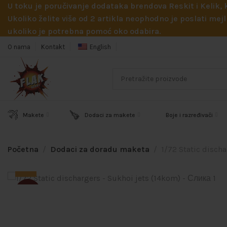
U toku je poručivanje dodataka brendova Reskit i Kelik,
Ukoliko želite više od 2 artikla neophodno je poslati m
ukoliko je potrebna pomoć oko odabira.
O nama
Kontakt
English
Makete
Dodaci za makete
Boje i razređivači
Početna
Dodaci za doradu maketa
1/72 Static disch
SOLD