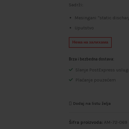
Sadrži:
Mesingani “static dischar
Uputstvo
Нема на залихама
Brza i bezbedna dostava:
Slanje PostExpress uslug
Plaćanje pouzećem
Dodaj na listu želja
Šifra proizvoda:
AM-72-069