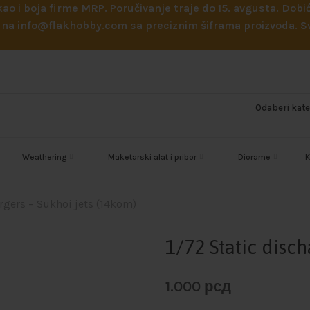
 kao i boja firme MRP. Poručivanje traje do 15. avgusta. D
ejl na info@flakhobby.com sa preciznim šiframa proizvoda.
Weathering
Maketarski alat i pribor
Diorame
K
argers – Sukhoi jets (14kom)
1/72 Static disc
1.000
рсд