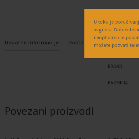
U toku je poručivanj
avgusta. Dobićete o
neophodno je poslat
Dodatne informacije
Dostava
možete pozvati tele
BRAND
RAZMERA
Povezani proizvodi