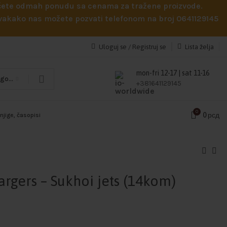
obićete odmah ponudu sa cenama za tražene proizvode.
 Svakako nas možete pozvati telefonom na broj 0641129145
Uloguj se / Registruj se
Lista želja
mon-fri 12-17 | sat 11-16
Odaberi kategoriju
+381641129145
0
0
рсд
njige, časopisi
hargers – Sukhoi jets (14kom)