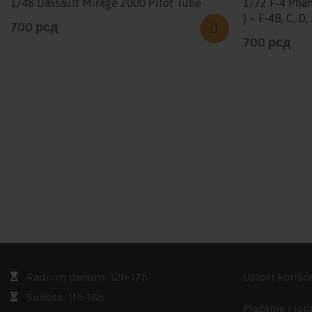
1/48 Dassault Mirage 2000 Pitot Tube
1/72 F-4 Phan
) – F-4B, C, D, 
700
рсд
700
рсд
Radnim danom: 12h-17h
Uslovi korišć
Subota: 11h-16h
Plaćanje i is