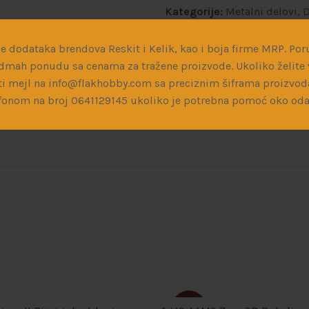
Kategorije:
Metalni delovi
,
D
Podeli:
e dodataka brendova Reskit i Kelik, kao i boja firme MRP. Poru
dmah ponudu sa cenama za tražene proizvode. Ukoliko želite v
i mejl na info@flakhobby.com sa preciznim šiframa proizvod
fonom na broj 0641129145 ukoliko je potrebna pomoć oko oda
SOLD