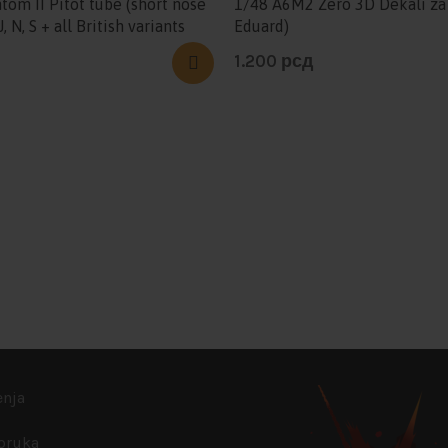
tom II Pitot tube (short nose
1/48 A6M2 Zero 3D Dekali za 
J, N, S + all British variants
Eduard)
1.200
рсд
enja
poruka