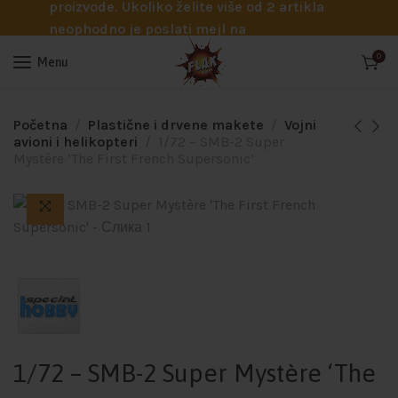
proizvode. Ukoliko želite više od 2 artikla
neophodno je poslati mejl na
info@flakhobby.com sa preciznim šiframa
0
Menu
proizvoda. Svakako nas možete pozvati
telefonom na broj 0641129145 ukoliko je
potrebna pomoć oko odabira.
Početna
Plastične i drvene makete
Vojni
avioni i helikopteri
1/72 – SMB-2 Super
Mystère ‘The First French Supersonic’
1/72 – SMB-2 Super Mystère ‘The