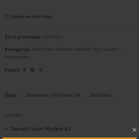
Dodaj na listu želja
Šifra proizvoda:
SH72523
Kategorije:
Plastične i drvene makete
,
Vojni avioni i
helikopteri
Podeli:
Opis
Dodatne informacije
Dostava
Oznake:
Dassault Super Mystère B.2