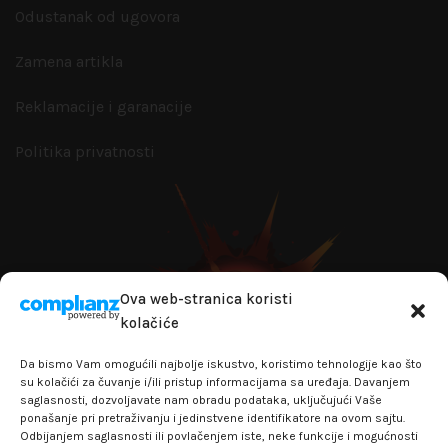
Odustanak od ugovora
Zamena artikla
Reklamacije i garanacije
Politika privatnosti
Ova web-stranica koristi
kolačiće
Da bismo Vam omogućili najbolje iskustvo, koristimo tehnologije kao što
su kolačići za čuvanje i/ili pristup informacijama sa uređaja. Davanjem
saglasnosti, dozvoljavate nam obradu podataka, uključujući Vaše
ponašanje pri pretraživanju i jedinstvene identifikatore na ovom sajtu.
Odbijanjem saglasnosti ili povlačenjem iste, neke funkcije i mogućnosti