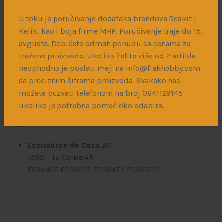
Armée de l’Air
(French Air Force 1934-2019)
U toku je poručivanje dodataka brendova Reskit i
EC 2/10 Seine
10-RD | 67
Kelik, kao i boja firme MRP. Poručivanje traje do 15.
May 1961
– BA 110 Creil
avgusta. Dobićete odmah ponudu sa cenama za
FS17178
FS11136
tražene proizvode. Ukoliko želite više od 2 artikla
EC 2/5 Île de France
5-OI | 75
neophodno je poslati mejl na info@flakhobby.com
June 1963
– BA 115 Orange-Caritat
sa preciznim šiframa proizvoda. Svakako nas
FS17178
FS15187
možete pozvati telefonom na broj 0641129145
IAI Sa’ar
ukoliko je potrebna pomoć oko odabira.
Fuerza Aérea Hondureña
(Honduran Air Force 1931-now)
Escuadrón de Caza
2011
1990
– La Ceiba AB
FS36495
FS36622
FS36473
FS36375