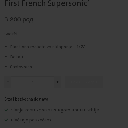
First French Supersonic’
3.200
рсд
Sadrži:
Plastična maketa za sklapanje – 1/72
Dekali
Sastavnica
Dodaj u korpu
Brza i bezbedna dostava:
Slanje PostExpress uslugom unutar Srbije
Plaćanje pouzećem