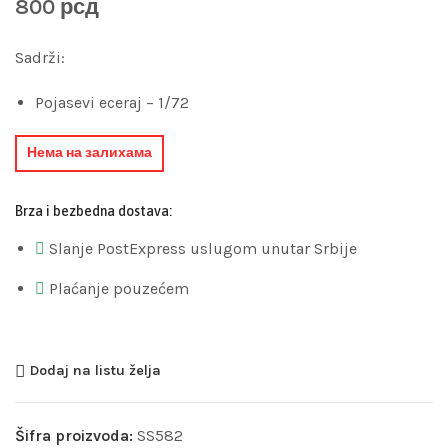
800
рсд
Sadrži:
Pojasevi eceraj – 1/72
Нема на залихама
Brza i bezbedna dostava:
Slanje PostExpress uslugom unutar Srbije
Plaćanje pouzećem
Dodaj na listu želja
Šifra proizvoda:
SS582