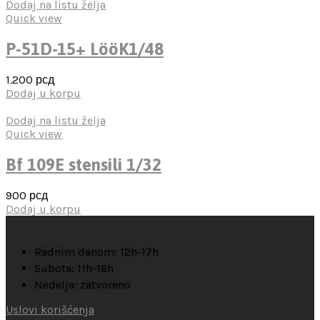
Dodaj na listu želja
Quick view
P-51D-15+ LööK1/48
1.200
рсд
Dodaj u korpu
Dodaj na listu želja
Quick view
Bf 109E stensili 1/32
900
рсд
Dodaj u korpu
Radnim danom: 12h-17h
Subota: 11h-16h
Nedelja: zatvoreno
Uslovi korišćenja