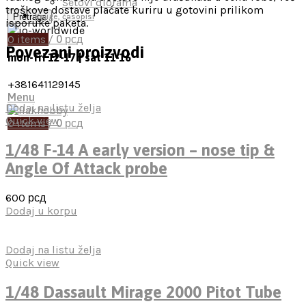
Setovi diorama
troškove dostave plaćate kuriru u gotovini prilikom
Pretraga
Knjige, časopisi
isporuke paketa.
0
items
/
0
рсд
Povezani proizvodi
mon-fri 12-17 | sat 11-16
+381641129145
Menu
Dodaj na listu želja
Quick view
0
items
/
0
рсд
1/48 F-14 A early version – nose tip &
Angle Of Attack probe
600
рсд
Dodaj u korpu
Dodaj na listu želja
Quick view
1/48 Dassault Mirage 2000 Pitot Tube