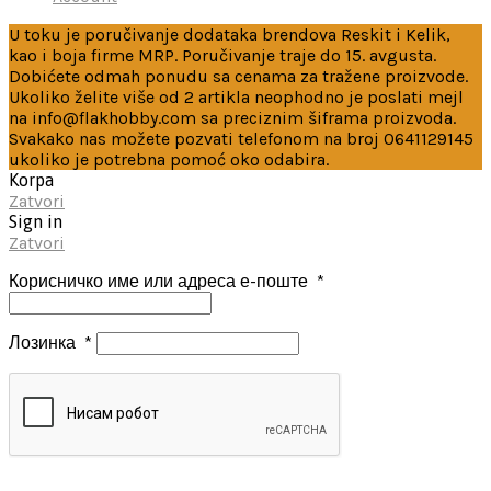
U toku je poručivanje dodataka brendova Reskit i Kelik,
kao i boja firme MRP. Poručivanje traje do 15. avgusta.
Dobićete odmah ponudu sa cenama za tražene proizvode.
Ukoliko želite više od 2 artikla neophodno je poslati mejl
na info@flakhobby.com sa preciznim šiframa proizvoda.
Svakako nas možete pozvati telefonom na broj 0641129145
ukoliko je potrebna pomoć oko odabira.
Korpa
Zatvori
Sign in
Zatvori
Корисничко име или адреса е-поште
*
Лозинка
*