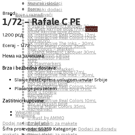
Rezinski dodaci
Metalni delovi
Eceraj
Rezinski dodaci
Brand:
Boje i razređivači
Boje i razređivači
1/72 – Rafale C PE
Boje u spreju
ATOM Akrilne boje 20mL
A-Stand Metallic Lacquer 30mL
AK 3Gen Akrilne Boje 17mL
NOVO
ATOM Akrilne boje 20mL
1.200
рсд
AK Interactive Real Colors 17mL
AK Interactive Real Colors 17mL
MRP
NOVO
AK Interactive The Inks – 30mL
Eceraj – 1/72
Xtreme Metal Colors 35mL
Real Colors – Markeri
A-Stand Metallic Lacquer 30mL
Cobra Motor Paints
Нема на залихама
Cobra Motor Paints
MRP
AK Playmarkers
AK Playmarkers
Brza i bezbedna dostava:
Real Colors – Markeri
AK 3Gen Akrilne Boje 17mL
AK Interactive The Inks – 30mL
True Metal
Slanje PostExpress uslugom unutar Srbije
AMMO MIG Akrilne boje 17mL
DIO Drybrush boje
AK Interactive Real Colors 10mL
Plaćanje pouzećem
AMMO MIG Akrilne boje 17mL
Boje u spreju
Razređivači
True Metal
AK Interactive Real Colors 10mL
Zaštitnici kupovine:
DIO Drybrush boje
Xtreme Metal Colors 35mL
Razređivači
Weathering
Weathering
U-Rust by AMMO
Emajl voš
Dodaj na listu želja
Emajl efekti za makete
Akrilni voš
Šifra proizvoda:
SS359
Kategorije:
Dodaci za doradu
Pigmenti
Emajl efekti za makete
maketa
,
Eceraj
Uljane boje