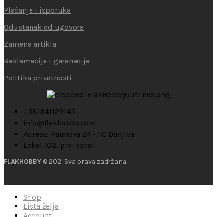
Plaćanje i isporuka
Odustanak od ugovora
Zamena artikla
Reklamacije i garanacije
Politika privatnosti
+381641129145
info@flakhobby.com
Adresa: Paunova 24 - TC Banjica
Lokal 102, prvi sprat
FLAKHOBBY
© 2021 Sva prava zadržana
Shop
Lista želja
Account