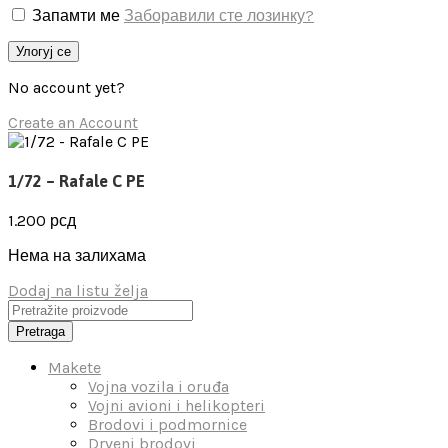
Запамти ме
Заборавили сте лозинку?
Улогуј се
No account yet?
Create an Account
1/72 – Rafale C PE
1.200
рсд
Нема на залихама
Dodaj na listu želja
Pretraga
Makete
Vojna vozila i oruđa
Vojni avioni i helikopteri
Brodovi i podmornice
Drveni brodovi