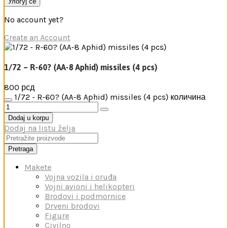
Улогуј се
No account yet?
Create an Account
1/72 – R-60? (AA-8 Aphid) missiles (4 pcs)
800
рсд
1/72 - R-60? (AA-8 Aphid) missiles (4 pcs) количина
Dodaj u korpu
Dodaj na listu želja
Pretraga
Makete
Vojna vozila i oruđa
Vojni avioni i helikopteri
Brodovi i podmornice
Drveni brodovi
Figure
Civilno