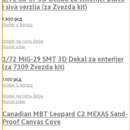
i siva verzija (za Zvezda kit)
1.300
рсд
Dodaj u korpu
Dodaj na listu želja
Quick view
1/72 MiG-29 SMT 3D Dekal za enterijer
(za 7309 Zvezda kit)
1.100
рсд
Dodaj u korpu
Dodaj na listu želja
Quick view
Canadian MBT Leopard C2 MEXAS Sand-
Proof Canvas Cove