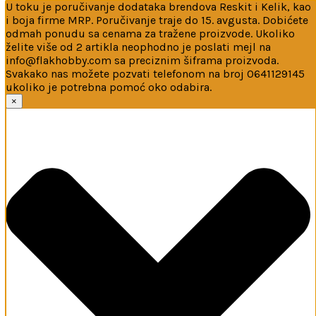
U toku je poručivanje dodataka brendova Reskit i Kelik, kao
i boja firme MRP. Poručivanje traje do 15. avgusta. Dobićete
odmah ponudu sa cenama za tražene proizvode. Ukoliko
želite više od 2 artikla neophodno je poslati mejl na
info@flakhobby.com sa preciznim šiframa proizvoda.
Svakako nas možete pozvati telefonom na broj 0641129145
ukoliko je potrebna pomoć oko odabira.
Ova web-stranica koristi kolačiće
×