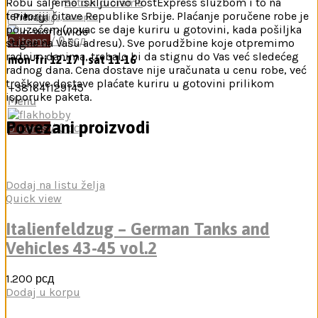
Setovi diorama
Robu šaljemo isključivo PostExpress službom i to na
teritoriji čitave Republike Srbije. Plaćanje poručene robe je
Pretraga
Knjige, časopisi
pouzećem (novac se daje kuriru u gotovini, kada pošiljka
0
items
/
0
рсд
stigne na Vašu adresu). Sve porudžbine koje otpremimo
radnim danima, trebalo bi da stignu do Vas već sledećeg
mon-fri 12-17 | sat 11-16
radnog dana. Cena dostave nije uračunata u cenu robe, već
troškove dostave plaćate kuriru u gotovini prilikom
+381641129145
isporuke paketa.
Menu
Povezani proizvodi
0
items
/
0
рсд
Dodaj na listu želja
Quick view
Italienfeldzug – German Tanks and
Vehicles 43-45 vol.2
1.200
рсд
Dodaj u korpu