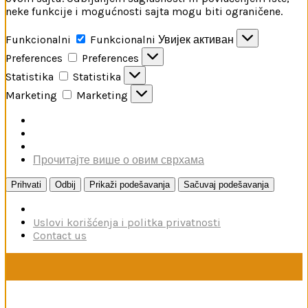
neke funkcije i mogućnosti sajta mogu biti ograničene.
Funkcionalni
Funkcionalni
Увијек активан
Preferences
Preferences
Statistika
Statistika
Marketing
Marketing
Прочитајте више о овим сврхама
Prihvati
Odbij
Prikaži podešavanja
Sačuvaj podešavanja
Uslovi korišćenja i politka privatnosti
Contact us
U toku je poručivanje dodataka brendova Reskit i Kelik,
kao i boja firme MRP. Poručivanje traje do 15. avgusta.