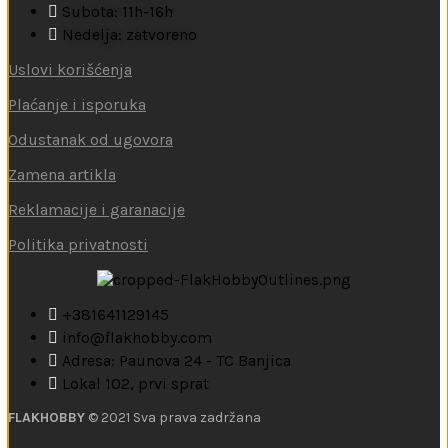
Subota: 11h-16h
Nedelja: zatvoreno
Uslovi korišćenja
Plaćanje i isporuka
Odustanak od ugovora
Zamena artikla
Reklamacije i garanacije
Politika privatnosti
+381641129145
info@flakhobby.com
Adresa: Paunova 24 - TC Banjica
Lokal 102, prvi sprat
FLAKHOBBY
© 2021 Sva prava zadržana