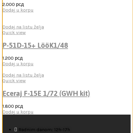
2.000
рсд
Dodaj u korpu
Dodaj na listu želja
Quick view
P-51D-15+ LööK1/48
1.200
рсд
Dodaj u korpu
Dodaj na listu želja
Quick view
Eceraj F-15E 1/72 (GWH kit)
1.800
рсд
Dodaj u korpu
Radnim danom: 12h-17h