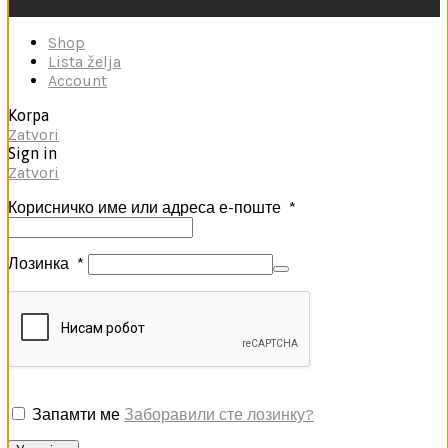
Shop
Lista želja
Account
Korpa
Zatvori
Sign in
Zatvori
Корисничко име или адреса е-поште
*
Лозинка
*
Запамти ме
Заборавили сте лозинку?