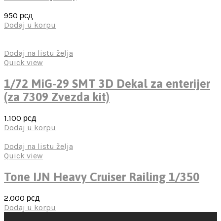
950
рсд
Dodaj u korpu
Dodaj na listu želja
Quick view
1/72 MiG-29 SMT 3D Dekal za enterijer
(za 7309 Zvezda kit)
1.100
рсд
Dodaj u korpu
Dodaj na listu želja
Quick view
Tone IJN Heavy Cruiser Railing 1/350
2.000
рсд
Dodaj u korpu