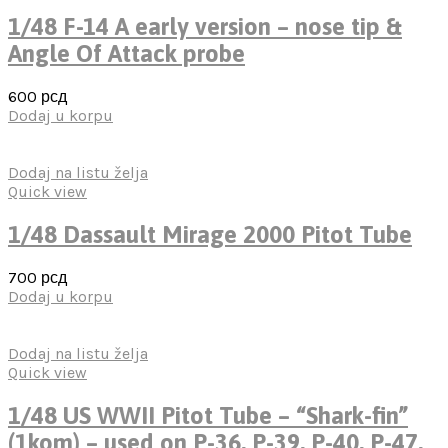
1/48 F-14 A early version – nose tip &
Angle Of Attack probe
600
рсд
Dodaj u korpu
Dodaj na listu želja
Quick view
1/48 Dassault Mirage 2000 Pitot Tube
700
рсд
Dodaj u korpu
Dodaj na listu želja
Quick view
1/48 US WWII Pitot Tube – “Shark-fin”
(1kom) – used on P-36, P-39, P-40, P-47,