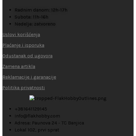
Radnim danom: 12h-17h
Subota: 11h-16h
Nedelja: zatvoreno
Uslovi korišćenja
Plaćanje i isporuka
Odustanak od ugovora
Zamena artikla
Reklamacije i garanacije
Politika privatnosti
+381641129145
info@flakhobby.com
Adresa: Paunova 24 - TC Banjica
Lokal 102, prvi sprat