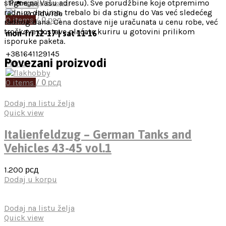
stigne na Vašu adresu). Sve porudžbine koje otpremimo
Pretraga
Knjige, časopisi
radnim danima, trebalo bi da stignu do Vas već sledećeg
0
items
/
0
рсд
radnog dana. Cena dostave nije uračunata u cenu robe, već
troškove dostave plaćate kuriru u gotovini prilikom
mon-fri 12-17 | sat 11-16
isporuke paketa.
+381641129145
Povezani proizvodi
Menu
0
items
/
0
рсд
Dodaj na listu želja
Quick view
Italienfeldzug – German Tanks and
Vehicles 43-45 vol.1
1.200
рсд
Dodaj u korpu
Dodaj na listu želja
Quick view