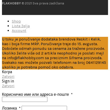
FLAKHOBBY
© 2021 Sva prava zadržana
Shop
Lista želja
Account
U toku je poručivanje dodataka brendova Reskit i Kelik,
kao i boja firme MRP. Poručivanje traje do 15. avgusta.
Dobićete odmah ponudu sa cenama za tražene proizvode.
Ukoliko želite više od 2 artikla neophodno je poslati mejl
na info@flakhobby.com sa preciznim šiframa proizvoda.
Svakako nas možete pozvati telefonom na broj 0641129145
ukoliko je potrebna pomoć oko odabira.
Korpa
Zatvori
Sign in
Zatvori
Корисничко име или адреса е-поште
*
Лозинка
*