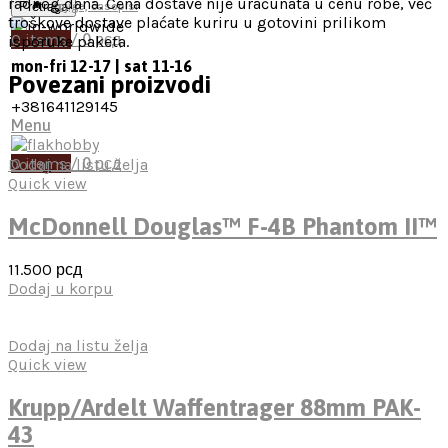
radnog dana. Cena dostave nije uračunata u cenu robe, već
Pretraga
Knjige, časopisi
troškove dostave plaćate kuriru u gotovini prilikom
0
items
/
0
рсд
isporuke paketa.
mon-fri 12-17 | sat 11-16
Povezani proizvodi
+381641129145
Menu
0
items
/
0
рсд
Dodaj na listu želja
Quick view
McDonnell Douglas™ F-4B Phantom II™
11.500
рсд
Dodaj u korpu
Dodaj na listu želja
Quick view
Krupp/Ardelt Waffentrager 88mm PAK-
43