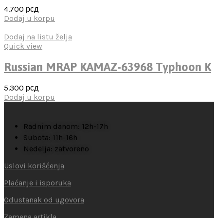
4.700
рсд
Dodaj u korpu
Dodaj na listu želja
Quick view
Russian MRAP KAMAZ-63968 Typhoon K
5.300
рсд
Dodaj u korpu
Radnim danom: 12h-17h
Subota: 11h-16h
Nedelja: zatvoreno
Uslovi korišćenja
Plaćanje i isporuka
Odustanak od ugovora
Zamena artikla