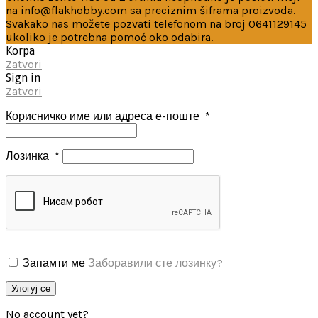
na info@flakhobby.com sa preciznim šiframa proizvoda.
Svakako nas možete pozvati telefonom na broj 0641129145
ukoliko je potrebna pomoć oko odabira.
Korpa
Zatvori
Sign in
Zatvori
Корисничко име или адреса е-поште
*
Лозинка
*
Запамти ме
Заборавили сте лозинку?
Улогуј се
No account yet?