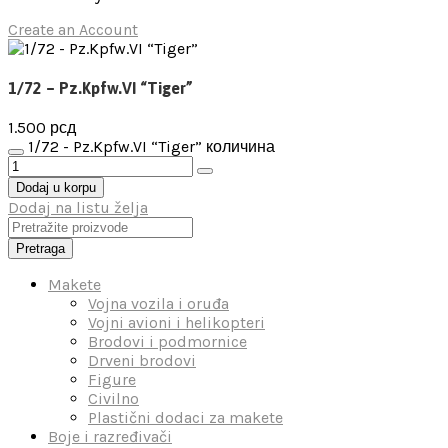
Create an Account
1/72 – Pz.Kpfw.VI “Tiger”
1.500
рсд
1/72 - Pz.Kpfw.VI “Tiger” количина
Dodaj u korpu
Dodaj na listu želja
Pretraga
Makete
Vojna vozila i oruđa
Vojni avioni i helikopteri
Brodovi i podmornice
Drveni brodovi
Figure
Civilno
Plastični dodaci za makete
Boje i razređivači