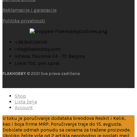
Reklamacije i garanacije
Politika privatnosti
+381641129145
info@flakhobby.com
Adresa: Paunova 24 - TC Banjica
Lokal 102, prvi sprat
FLAKHOBBY
© 2021 Sva prava zadržana
Shop
Lista želja
Account
U toku je poručivanje dodataka brendova Reskit i Kelik,
kao i boja firme MRP. Poručivanje traje do 15. avgusta.
Dobićete odmah ponudu sa cenama za tražene proizvode.
Ukoliko želite više od 2 artikla neophodno je poslati mejl