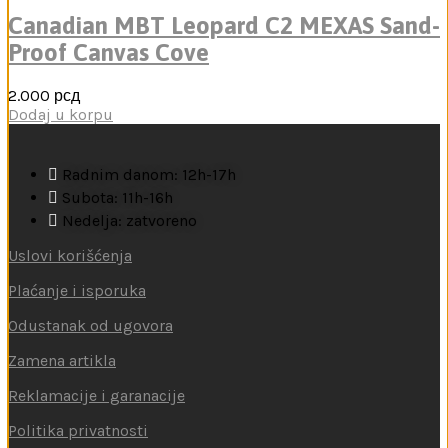
Canadian MBT Leopard C2 MEXAS Sand-
Proof Canvas Cove
2.000
рсд
Dodaj u korpu
Radnim danom: 12h-17h
Subota: 11h-16h
Nedelja: zatvoreno
Uslovi korišćenja
Plaćanje i isporuka
Odustanak od ugovora
Zamena artikla
Reklamacije i garanacije
Politika privatnosti