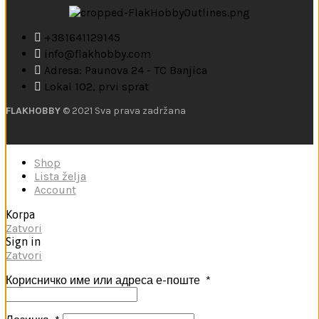
+381641129145
info@flakhobby.com
Adresa: Paunova 24 - TC Banjica
Lokal 102, prvi sprat
FLAKHOBBY
© 2021 Sva prava zadržana
Shop
Lista želja
Account
Korpa
Zatvori
Sign in
Zatvori
Корисничко име или адреса е-поште
*