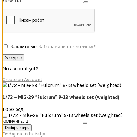
Лозинка
*
Запамти ме
Заборавили сте лозинку?
Улогуј се
No account yet?
Create an Account
1/72 – MiG-29 “Fulcrum” 9-13 wheels set (weighted)
1.050
рсд
1/72 - MiG-29 "Fulcrum" 9-13 wheels set (weighted)
количина
Dodaj u korpu
Dodaj na listu želja