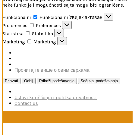
neke funkcije i mogućnosti sajta mogu biti ograničene.
Funkcionalni
Funkcionalni
Увијек активан
Preferences
Preferences
Statistika
Statistika
Marketing
Marketing
Прочитајте више о овим сврхама
Prihvati
Odbij
Prikaži podešavanja
Sačuvaj podešavanja
Uslovi korišćenja i politka privatnosti
Contact us
U toku je poručivanje dodataka brendova Reskit i Kelik,
kao i boja firme MRP. Poručivanje traje do 15. avgusta.