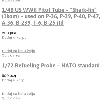
1/48 US WWII Pitot Tube – “Shark-fin”
(1kom) – used on P-36, P-39, P-40, P-47,
A-36, B-239, T-6, B-25 itd
800
рсд
Dodaj u korpu
Dodaj na listu želja
Quick view
1/72 Refueling Probe – NATO standard
500
рсд
Dodaj u korpu
Dodaj na listu želja
Quick view