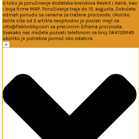
U toku je poručivanje dodataka brendova Reskit i Kelik, kao
i boja firme MRP. Poručivanje traje do 15. avgusta. Dobićete
odmah ponudu sa cenama za tražene proizvode. Ukoliko
želite više od 2 artikla neophodno je poslati mejl na
info@flakhobby.com sa preciznim šiframa proizvoda.
Svakako nas možete pozvati telefonom na broj 0641129145
ukoliko je potrebna pomoć oko odabira.
Ova web-stranica koristi kolačiće
×