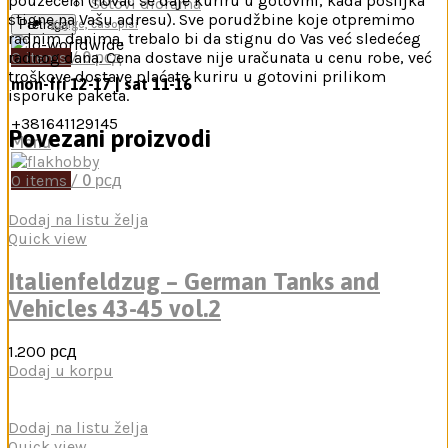
pouzećem (novac se daje kuriru u gotovini, kada pošiljka
Setovi diorama
stigne na Vašu adresu). Sve porudžbine koje otpremimo
Pretraga
Knjige, časopisi
radnim danima, trebalo bi da stignu do Vas već sledećeg
0
items
/
0
рсд
radnog dana. Cena dostave nije uračunata u cenu robe, već
troškove dostave plaćate kuriru u gotovini prilikom
mon-fri 12-17 | sat 11-16
isporuke paketa.
+381641129145
Povezani proizvodi
Menu
0
items
/
0
рсд
Dodaj na listu želja
Quick view
Italienfeldzug – German Tanks and
Vehicles 43-45 vol.2
1.200
рсд
Dodaj u korpu
Dodaj na listu želja
Quick view