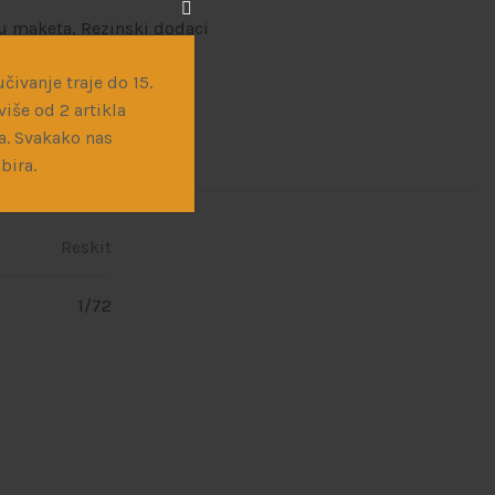
du maketa
,
Rezinski dodaci
čivanje traje do 15.
iše od 2 artikla
a. Svakako nas
bira.
Reskit
1/72