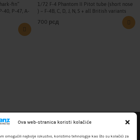
hark-fin”
1/72 F-4 Phantom II Pitot tube (short nose
P-40, P-47, A-
) – F-4B, C, D, J, N, S + all British variants
700
рсд
Ova web-stranica koristi kolačiće
+381641129145
 omogućili najbolje iskustvo, koristimo tehnologije kao što su kolačići za
info@flakhobby.com