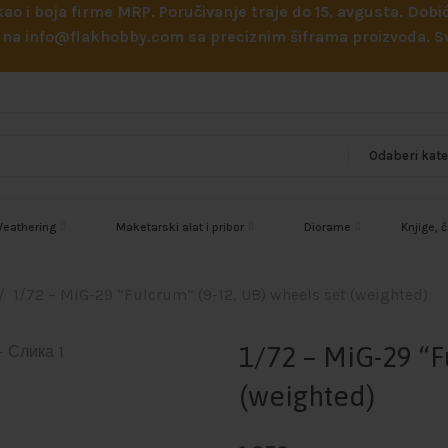
 kao i boja firme MRP. Poručivanje traje do 15. avgusta. D
ejl na info@flakhobby.com sa preciznim šiframa proizvoda.
eathering
Maketarski alat i pribor
Diorame
Knjige, 
1/72 – MiG-29 “Fulcrum” (9-12, UB) wheels set (weighted)
1/72 – MiG-29 “F
(weighted)