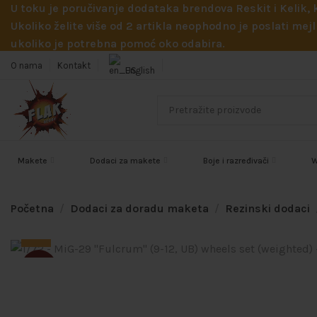
U toku je poručivanje dodataka brendova Reskit i Kelik,
Ukoliko želite više od 2 artikla neophodno je poslati m
ukoliko je potrebna pomoć oko odabira.
O nama
Kontakt
English
Makete
Dodaci za makete
Boje i razređivači
W
Početna
Dodaci za doradu maketa
Rezinski dodaci
SOLD