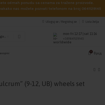
obićete odmah ponudu sa cenama za tražene proizvode.
 Svakako nas možete pozvati telefonom na broj 0641129145
Uloguj se / Registruj se
Lista želja
mon-fri 12-17 | sat 11-16
Odaberi kategoriju
+381641129145
0
0
рсд
časopisi
ulcrum” (9-12, UB) wheels set