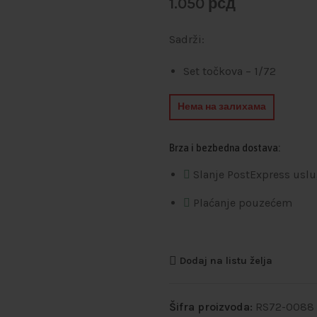
1.050
рсд
Sadrži:
Set točkova – 1/72
Нема на залихама
Brza i bezbedna dostava:
Slanje PostExpress usl
Plaćanje pouzećem
Dodaj na listu želja
Šifra proizvoda:
RS72-0088