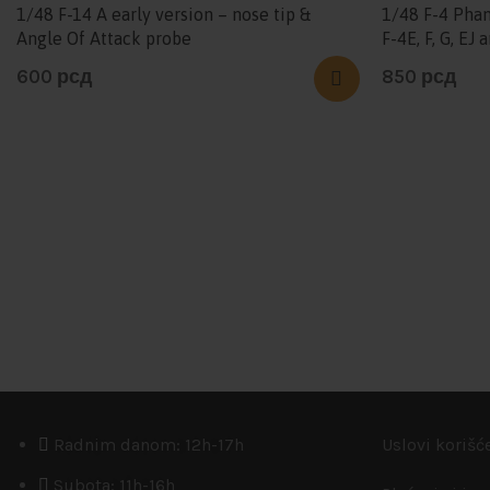
1/48 F-14 A early version – nose tip &
1/48 F-4 Phan
Angle Of Attack probe
F-4E, F, G, EJ 
600
рсд
850
рсд
Radnim danom: 12h-17h
Uslovi korišć
Subota: 11h-16h