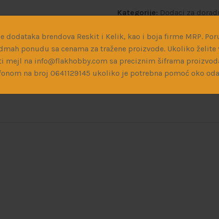
Kategorije:
Dodaci za dora
Podeli:
e dodataka brendova Reskit i Kelik, kao i boja firme MRP. Poru
dmah ponudu sa cenama za tražene proizvode. Ukoliko želite v
i mejl na info@flakhobby.com sa preciznim šiframa proizvod
fonom na broj 0641129145 ukoliko je potrebna pomoć oko oda