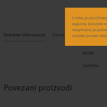
U toku je poručivanj
avgusta. Dobićete o
neophodno je poslat
Dodatne informacije
Dostava
možete pozvati tele
BRAND
RAZMERA
Povezani proizvodi