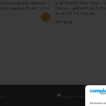
tom II (long nose versions) –
1/48 US WWII Pitot Tube – “S
and rec variants RF-4B, C, E, EJ
(1kom) – used on P-36, P-39, 
36, B-239, T-6, B-25 itd
800
рсд
enja
Da bismo Vam